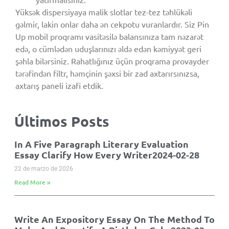
Yüksək dispersiyaya malik slotlar tez-tez təhlükəli
gəlmir, lakin onlar daha ən cekpotu vuranlardır. Siz Pin
Up mobil proqramı vasitəsilə balansınıza tam nəzarət
edə, o cümlədən uduşlarınızı əldə edən kəmiyyət geri
şəhla bilərsiniz. Rahatlığınız üçün proqrama provayder
tərəfindən filtr, həmçinin şəxsi bir zad axtarırsınızsa,
axtarış paneli izafi etdik.
Últimos Posts
In A Five Paragraph Literary Evaluation
Essay Clarify How Every Writer2024-02-28
22 de marzo de 2026
Read More »
Write An Expository Essay On The Method To