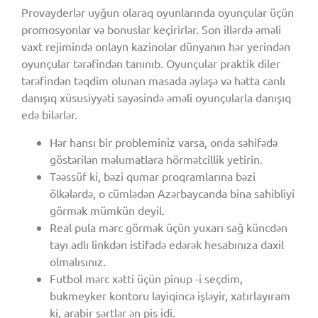
Provayderlər uyğun olaraq oyunlarında oyunçular üçün
promosyonlar və bonuslar keçirirlər. Son illərdə əməli
vaxt rejimində onlayn kazinolar dünyanın hər yerindən
oyunçular tərəfindən tanınıb. Oyunçular praktik diler
tərəfindən təqdim olunan masada əyləşə və hətta canlı
danışıq xüsusiyyəti sayəsində əməli oyunçularla danışıq
edə bilərlər.
Hər hansı bir probleminiz varsa, onda səhifədə
göstərilən məlumatlara hörmətcillik yetirin.
Təəssüf ki, bəzi qumar proqramlarına bəzi
ölkələrdə, o cümlədən Azərbaycanda bina sahibliyi
görmək mümkün deyil.
Real pula mərc görmək üçün yuxarı sağ küncdən
tayı adlı linkdən istifadə edərək hesabınıza daxil
olmalısınız.
Futbol mərc xətti üçün pinup -i seçdim,
bukmeyker kontoru layiqincə işləyir, xatırlayıram
ki, arabir şərtlər ən pis idi.