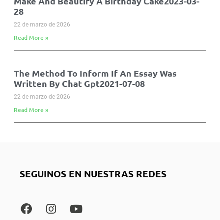
Make And Beautify A Birthday Cake2023-03-
28
22 de marzo de 2026
Read More »
The Method To Inform If An Essay Was
Written By Chat Gpt2021-07-08
22 de marzo de 2026
Read More »
SEGUINOS EN NUESTRAS REDES