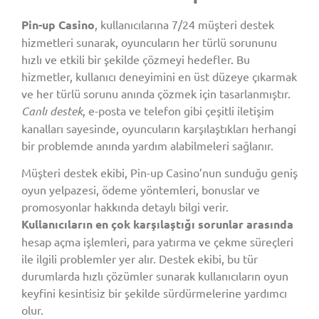
Pin-up Casino
, kullanıcılarına 7/24 müşteri destek
hizmetleri sunarak, oyuncuların her türlü sorununu
hızlı ve etkili bir şekilde çözmeyi hedefler. Bu
hizmetler, kullanıcı deneyimini en üst düzeye çıkarmak
ve her türlü sorunu anında çözmek için tasarlanmıştır.
Canlı destek
, e-posta ve telefon gibi çeşitli iletişim
kanalları sayesinde, oyuncuların karşılaştıkları herhangi
bir problemde anında yardım alabilmeleri sağlanır.
Müşteri destek ekibi, Pin-up Casino’nun sunduğu geniş
oyun yelpazesi, ödeme yöntemleri, bonuslar ve
promosyonlar hakkında detaylı bilgi verir.
Kullanıcıların en çok karşılaştığı sorunlar arasında
hesap açma işlemleri, para yatırma ve çekme süreçleri
ile ilgili problemler yer alır. Destek ekibi, bu tür
durumlarda hızlı çözümler sunarak kullanıcıların oyun
keyfini kesintisiz bir şekilde sürdürmelerine yardımcı
olur.