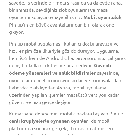
sayede, iş yerinde bir mola sırasında ya da evde rahat
bir anınızda, sevdiğiniz slot oyunlarını ve masa
oyunlarını kolayca oynayabilirsiniz.
Mobil uyumluluk
,
Pin-up’ın en büyük avantajlarından biri olarak öne
çıkıyor.
Pin-up mobil uygulaması, kullanıcı dostu arayüzü ve
hızlı erişim özellikleriyle göz dolduruyor. Uygulama,
hem iOS hem de Android cihazlarda sorunsuz çalışarak
geniş bir kullanıcı kitlesine hitap ediyor.
Güvenli
ödeme yöntemleri
ve
anlık bildirimler
sayesinde,
oyuncular güncel promosyonlardan ve turnuvalardan
haberdar olabiliyorlar. Ayrıca, mobil uygulama
üzerinden yapılan işlemler masaüstü versiyon kadar
güvenli ve hızlı gerçekleşiyor.
Kumarhane deneyimini mobil cihazlara taşıyan Pin-up,
canlı krupiyelerle oynanan oyunları
da mobil
platformda sunarak gerçekçi bir casino atmosferi