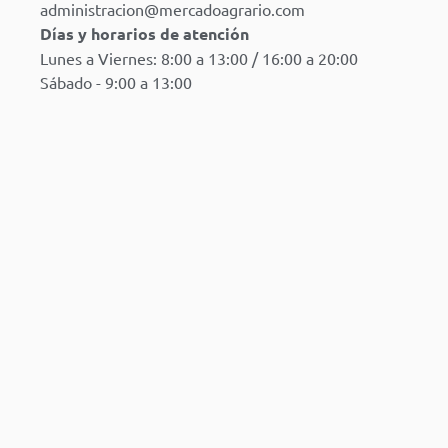
administracion@mercadoagrario.com
Días y horarios de atención
Lunes a Viernes: 8:00 a 13:00 / 16:00 a 20:00
Sábado - 9:00 a 13:00