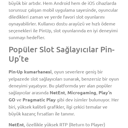
büyük bir artıdır. Hem Android hem de iOS cihazlarda
sorunsuz çalışan mobil uygulama sayesinde, oyuncular
diledikleri zaman ve yerde favori slot oyunlarını
oynayabilirler. Kullanıcı dostu arayüzü ve hızlı ödeme
seçenekleri ile PinUp, slot oyunlarında en iyi deneyimi
sunmayı hedefler.
Popüler Slot Sağlayıcılar Pin-
Up’te
Pin-Up kumarhanesi
, oyun severlere geniş bir
yelpazede slot sağlayıcıları sunarak, benzersiz bir oyun
deneyimi yaşatıyor. Bu platformda yer alan popüler
sağlayıcılar arasında
NetEnt
,
Microgaming
,
Play’n
GO
ve
Pragmatic Play
gibi dev isimler bulunuyor. Her
biri, yüksek kaliteli grafikler, ilgi çekici temalar ve
büyük kazanç fırsatları ile tanınır.
NetEnt
, özellikle yüksek RTP (Return to Player)