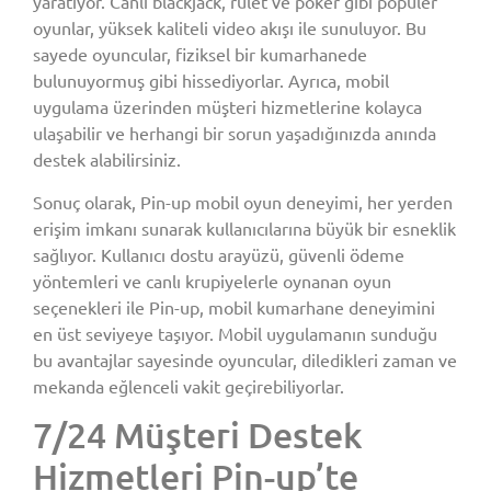
yaratıyor. Canlı blackjack, rulet ve poker gibi popüler
oyunlar, yüksek kaliteli video akışı ile sunuluyor. Bu
sayede oyuncular, fiziksel bir kumarhanede
bulunuyormuş gibi hissediyorlar. Ayrıca, mobil
uygulama üzerinden müşteri hizmetlerine kolayca
ulaşabilir ve herhangi bir sorun yaşadığınızda anında
destek alabilirsiniz.
Sonuç olarak, Pin-up mobil oyun deneyimi, her yerden
erişim imkanı sunarak kullanıcılarına büyük bir esneklik
sağlıyor. Kullanıcı dostu arayüzü, güvenli ödeme
yöntemleri ve canlı krupiyelerle oynanan oyun
seçenekleri ile Pin-up, mobil kumarhane deneyimini
en üst seviyeye taşıyor. Mobil uygulamanın sunduğu
bu avantajlar sayesinde oyuncular, diledikleri zaman ve
mekanda eğlenceli vakit geçirebiliyorlar.
7/24 Müşteri Destek
Hizmetleri Pin-up’te