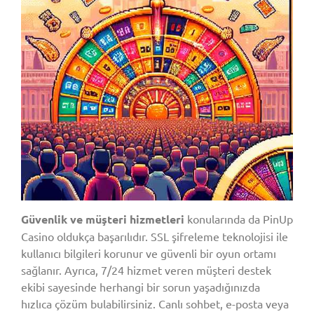
Güvenlik ve müşteri hizmetleri
konularında da PinUp
Casino oldukça başarılıdır. SSL şifreleme teknolojisi ile
kullanıcı bilgileri korunur ve güvenli bir oyun ortamı
sağlanır. Ayrıca, 7/24 hizmet veren müşteri destek
ekibi sayesinde herhangi bir sorun yaşadığınızda
hızlıca çözüm bulabilirsiniz. Canlı sohbet, e-posta veya