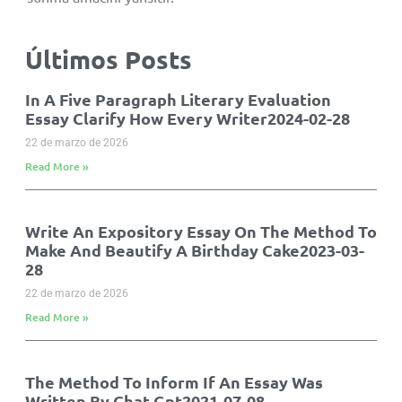
Últimos Posts
In A Five Paragraph Literary Evaluation
Essay Clarify How Every Writer2024-02-28
22 de marzo de 2026
Read More »
Write An Expository Essay On The Method To
Make And Beautify A Birthday Cake2023-03-
28
22 de marzo de 2026
Read More »
The Method To Inform If An Essay Was
Written By Chat Gpt2021-07-08