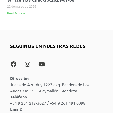
22 de marzo de 2026
Read More »
SEGUINOS EN NUESTRAS REDES
Dirección
Juana de Azurduy 1223 esq. Bandera de Los
Andes Km 11 - Guaymallén, Mendoza.
Teléfono
+54 9 261 217-3027 / +54 9 261 491 0098
Email: