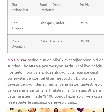
Slot
Book of Dead,
96-98
Makineleri
Starburst
Canlı
Blackjack, Rulet
94-97
Krupiyer
Masa
Poker, Baccarat
95-98
Oyunları
pin-up 894
casino’nun en büyük avantajlarından biri de
sunduğu
bonus ve promosyonlar
dır. Yeni üyeler için
hoş geldin bonusları, düzenli oyuncular için ise çeşitli
turnuvalar ve özel teklifler mevcuttur. Bu bonuslar
sayesinde oyun deneyiminizi daha da zenginleştirebilir
ve kazanma şansınızı artırabilirsiniz. Örneğin, ilk para
yatırma işleminizde %100 bonus kazanabilir ve ekstra
free spinlerle şansınızı deneyebilirsiniz.