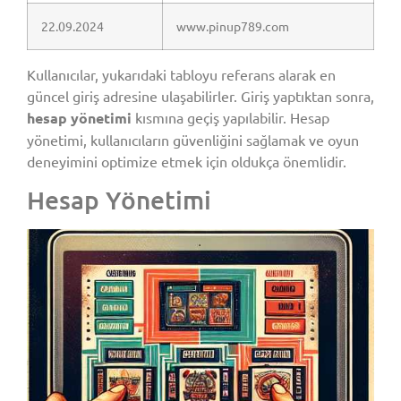
22.09.2024
www.pinup789.com
Kullanıcılar, yukarıdaki tabloyu referans alarak en
güncel giriş adresine ulaşabilirler. Giriş yaptıktan sonra,
hesap yönetimi
kısmına geçiş yapılabilir. Hesap
yönetimi, kullanıcıların güvenliğini sağlamak ve oyun
deneyimini optimize etmek için oldukça önemlidir.
Hesap Yönetimi