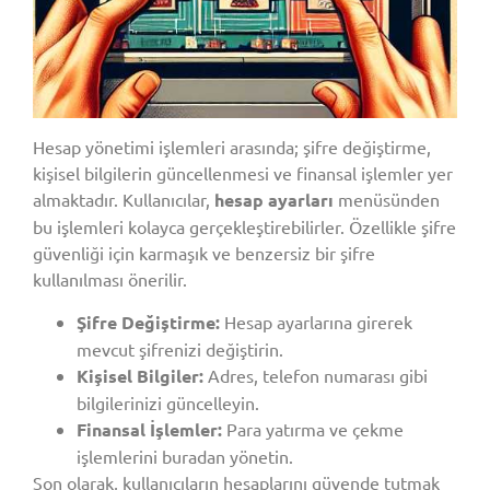
Hesap yönetimi işlemleri arasında; şifre değiştirme,
kişisel bilgilerin güncellenmesi ve finansal işlemler yer
almaktadır. Kullanıcılar,
hesap ayarları
menüsünden
bu işlemleri kolayca gerçekleştirebilirler. Özellikle şifre
güvenliği için karmaşık ve benzersiz bir şifre
kullanılması önerilir.
Şifre Değiştirme:
Hesap ayarlarına girerek
mevcut şifrenizi değiştirin.
Kişisel Bilgiler:
Adres, telefon numarası gibi
bilgilerinizi güncelleyin.
Finansal İşlemler:
Para yatırma ve çekme
işlemlerini buradan yönetin.
Son olarak, kullanıcıların hesaplarını güvende tutmak