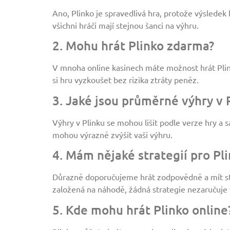
Ano, Plinko je spravedlivá hra, protože výslede
všichni hráči mají stejnou šanci na výhru.
2. Mohu hrát Plinko zdarma?
V mnoha online kasinech máte možnost hrát Plin
si hru vyzkoušet bez rizika ztráty peněz.
3. Jaké jsou průměrné výhry v 
Výhry v Plinku se mohou lišit podle verze hry a s
mohou výrazně zvýšit vaši výhru.
4. Mám nějaké strategií pro Pl
Důrazně doporučujeme hrát zodpovědně a mít st
založená na náhodě, žádná strategie nezaručuje 
5. Kde mohu hrát Plinko online