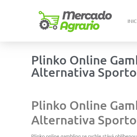
INIC
Plinko Online Gam
Alternativa Sporto
Plinko Online Gam
Alternativa Sporto
Plinko online gambling se rychle stává oblíbenou