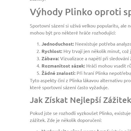
Výhody Plinko oproti s
Sportovní sázení si užívá velkou popularitu, ale 
mohou být pro některé hráče rozhodující:
Jednoduchost:
Neexistuje potřeba analyzo
Rychlost:
Hry trvají jen několik minut, což j
Zábava:
Vizualizace a napětí při sledován
Rozmanitost sázek:
Hráči mohou vsadit růz
Žádné znalosti:
Při hraní Plinka nepotřebu
Tyto aspekty činí z Plinka lákavou alternativu pro 
které sportovní sázení často vyžaduje.
Jak Získat Nejlepší Zážitek
Pokud jste se rozhodli vyzkoušet Plinko, existuj
zážitek. Zde je několik doporučení: