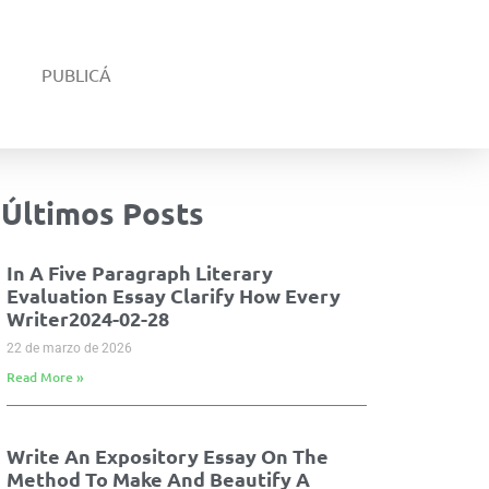
PUBLICÁ
Últimos Posts
In A Five Paragraph Literary
Evaluation Essay Clarify How Every
Writer2024-02-28
22 de marzo de 2026
Read More »
Write An Expository Essay On The
Method To Make And Beautify A