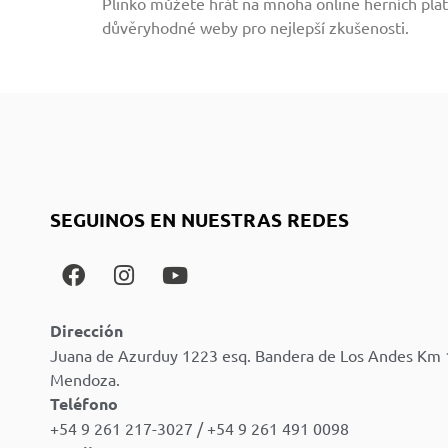
Plinko můžete hrát na mnoha online herních pla
důvěryhodné weby pro nejlepší zkušenosti.
SEGUINOS EN NUESTRAS REDES
Dirección
Juana de Azurduy 1223 esq. Bandera de Los Andes Km 
Mendoza.
Teléfono
+54 9 261 217-3027 / +54 9 261 491 0098