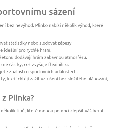
portovnímu sázení
není bez nevýhod. Plinko nabízí několik výhod, které
vat statistiky nebo sledovat zápasy.
e ideální pro rychlé hraní.
í žetonu dodávají hrám zábavnou atmosféru.
né částky, což zvyšuje flexibilitu.
jete znalosti o sportovních událostech.
ty, kteří chtějí zažít vzrušení bez složitého plánování,
 z Plinka?
e několik tipů, které mohou pomoci zlepšit váš herní