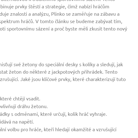
mbinuje prvky štěstí a strategie, čímž nabízí hráčům
duje znalosti a analýzu, Plinko se zaměřuje na zábavu a
 spektrum hráčů. V tomto článku se budeme zabývat tím,
oti sportovnímu sázení a proč byste měli zkusit tento nový
ťují své žetony do speciální desky s kolíky a sledují, jak
ostat žeton do některé z jackpotových přihrádek. Tento
zrušující. Jaké jsou klíčové prvky, které charakterizují tuto
teré chtějí vsadit.
vlivňují dráhu žetonu.
dky s odměnami, které určují, kolik hráč vyhraje.
idává na napětí.
lní volbu pro hráče, kteří hledají okamžité a vzrušující