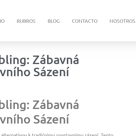
IO
RUBROS
BLOG
CONTACTO
NOSOTROS
bling: Zábavná
vního Sázení
bling: Zábavná
vního Sázení
 alternativou k tradičnímu sportovnímu sázení. Tento