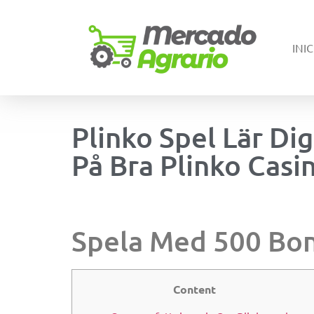
INIC
Plinko Spel Lär Di
På Bra Plinko Casi
Spela Med 500 Bo
Content