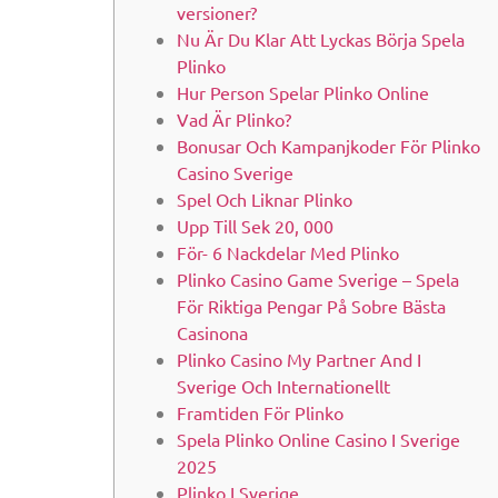
versioner?
Nu Är Du Klar Att Lyckas Börja Spela
Plinko
Hur Person Spelar Plinko Online
Vad Är Plinko?
Bonusar Och Kampanjkoder För Plinko
Casino Sverige
Spel Och Liknar Plinko
Upp Till Sek 20, 000
För- 6 Nackdelar Med Plinko
Plinko Casino Game Sverige – Spela
För Riktiga Pengar På Sobre Bästa
Casinona
Plinko Casino My Partner And I
Sverige Och Internationellt
Framtiden För Plinko
Spela Plinko Online Casino I Sverige
2025
Plinko I Sverige