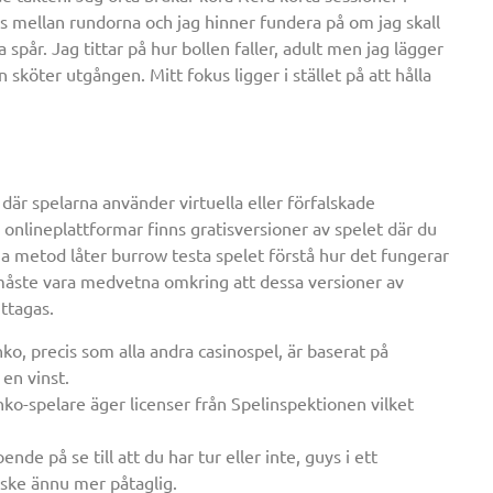
us mellan rundorna och jag hinner fundera på om jag skall
 spår. Jag tittar på hur bollen faller, adult men jag lägger
sköter utgången. Mitt fokus ligger i stället på att hålla
t där spelarna använder virtuella eller förfalskade
 onlineplattformar finns gratisversioner av spelet där du
a metod låter burrow testa spelet förstå hur det fungerar
 måste vara medvetna omkring att dessa versioner av
uttagas.
nko, precis som alla andra casinospel, är baserat på
 en vinst.
ko-spelare äger licenser från Spelinspektionen vilket
nde på se till att du har tur eller inte, guys i ett
nske ännu mer påtaglig.