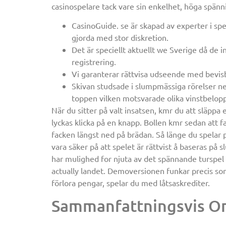
casinospelare tack vare sin enkelhet, höga spänn
CasinoGuide. se är skapad av experter i spe
gjorda med stor diskretion.
Det är speciellt aktuellt we Sverige då de i
registrering.
Vi garanterar rättvisa udseende med bevisba
Skivan studsade i slumpmässiga rörelser ne
toppen vilken motsvarade olika vinstbelopp
När du sitter på valt insatsen, kmr du att släppa
lyckas klicka på en knapp. Bollen kmr sedan att fa
facken längst ned på brädan. Så länge du spelar 
vara säker på att spelet är rättvist å baseras på
har mulighed for njuta av det spännande turspel
actually landet. Demoversionen funkar precis som s
förlora pengar, spelar du med låtsaskrediter.
Sammanfattningsvis Om