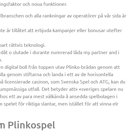
ingsfaktor och noua funktioner.
lbranschen och alla rankningar av operatörer på vår sida är
nte är tillåtet att erbjuda kampanjer eller bonusar utefter
rt rättvis teknologi.
dåt o slutade i durante numrerad låda my partner and i
.
 en digital boll från toppen utav Plinko-brädan genom att
lla genom stiftarna och landa i ett av de horisontella
på licensierade casinon, som Svenska Spel och ATG, kan du
 slumpmässiga utfall. Det betyder att» «sveriges spelare nu
 hos ett av para mest välkända å ansedda spelbolagen i
pelet för riktiga slantar, men istället för att vinna elr
 Plinkospel