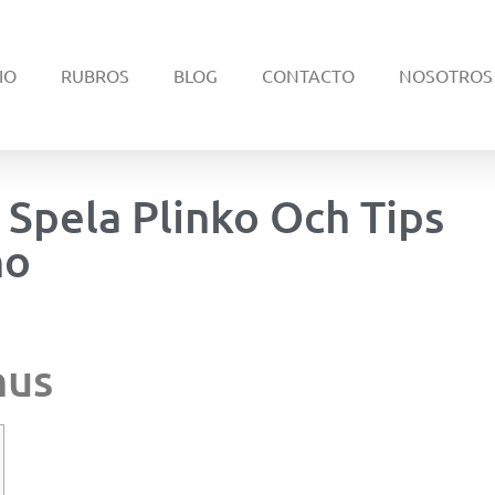
IO
RUBROS
BLOG
CONTACTO
NOSOTROS
g Spela Plinko Och Tips
no
nus