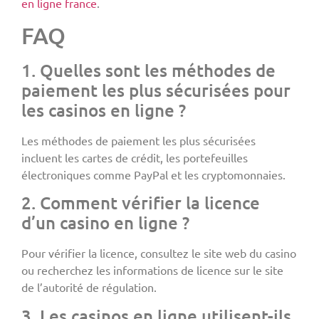
en ligne france
.
FAQ
1. Quelles sont les méthodes de
paiement les plus sécurisées pour
les casinos en ligne ?
Les méthodes de paiement les plus sécurisées
incluent les cartes de crédit, les portefeuilles
électroniques comme PayPal et les cryptomonnaies.
2. Comment vérifier la licence
d’un casino en ligne ?
Pour vérifier la licence, consultez le site web du casino
ou recherchez les informations de licence sur le site
de l’autorité de régulation.
3. Les casinos en ligne utilisent-ils