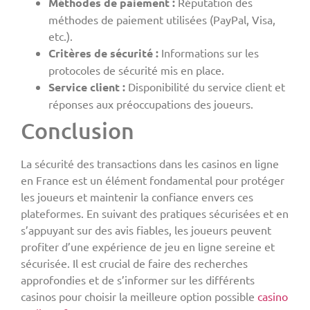
Méthodes de paiement :
Réputation des
méthodes de paiement utilisées (PayPal, Visa,
etc.).
Critères de sécurité :
Informations sur les
protocoles de sécurité mis en place.
Service client :
Disponibilité du service client et
réponses aux préoccupations des joueurs.
Conclusion
La sécurité des transactions dans les casinos en ligne
en France est un élément fondamental pour protéger
les joueurs et maintenir la confiance envers ces
plateformes. En suivant des pratiques sécurisées et en
s’appuyant sur des avis fiables, les joueurs peuvent
profiter d’une expérience de jeu en ligne sereine et
sécurisée. Il est crucial de faire des recherches
approfondies et de s’informer sur les différents
casinos pour choisir la meilleure option possible
casino