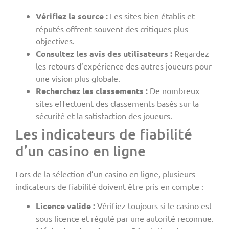
Vérifiez la source :
Les sites bien établis et
réputés offrent souvent des critiques plus
objectives.
Consultez les avis des utilisateurs :
Regardez
les retours d’expérience des autres joueurs pour
une vision plus globale.
Recherchez les classements :
De nombreux
sites effectuent des classements basés sur la
sécurité et la satisfaction des joueurs.
Les indicateurs de fiabilité
d’un casino en ligne
Lors de la sélection d’un casino en ligne, plusieurs
indicateurs de fiabilité doivent être pris en compte :
Licence valide :
Vérifiez toujours si le casino est
sous licence et régulé par une autorité reconnue.