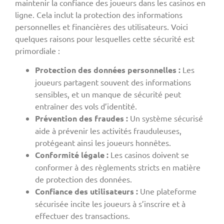
maintenir la confiance des joueurs dans les casinos en
ligne. Cela inclut la protection des informations
personnelles et financières des utilisateurs. Voici
quelques raisons pour lesquelles cette sécurité est
primordiale :
Protection des données personnelles :
Les
joueurs partagent souvent des informations
sensibles, et un manque de sécurité peut
entraîner des vols d’identité.
Prévention des fraudes :
Un système sécurisé
aide à prévenir les activités frauduleuses,
protégeant ainsi les joueurs honnêtes.
Conformité légale :
Les casinos doivent se
conformer à des règlements stricts en matière
de protection des données.
Confiance des utilisateurs :
Une plateforme
sécurisée incite les joueurs à s’inscrire et à
effectuer des transactions.