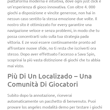
piattaforma moderna e intuitiva, dove ogni just click è
un’esperienza di gioco innovativa. Con oltre 4. 000
giochi a disposizione e vincite generose, non hai in
nessun caso sentito la stessa emozione due volte. Il
nostro sito è ottimizzato for every garantire una
navigazione veloce e senza problemi, in modo che tu
possa concentrarti solo sulla tua strategia pada
vittoria. E ze vuoi essere continuamente pronto ad
affrontare nuove sfide, no ti resta che iscriverti ora
stesso. Dopo aver effettuato l’accesso a Sava Spin,
scoprirai la più vasta distinzione di giochi che tu abbia
mai visto.
Più Di Un Localizado – Una
Comunità Di Giocatori
Subito dopo la annotazione, riceverai
automaticamente un pacchetto di benvenuto. Puoi
provare los angeles modalità demo per testare i giochi