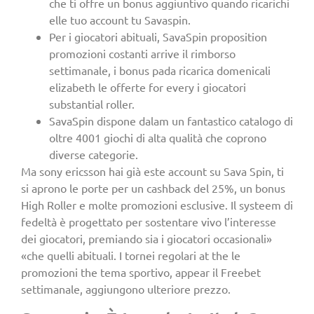
che ti offre un bonus aggiuntivo quando ricarichi
elle tuo account tu Savaspin.
Per i giocatori abituali, SavaSpin proposition
promozioni costanti arrive il rimborso
settimanale, i bonus pada ricarica domenicali
elizabeth le offerte for every i giocatori
substantial roller.
SavaSpin dispone dalam un fantastico catalogo di
oltre 4001 giochi di alta qualità che coprono
diverse categorie.
Ma sony ericsson hai già este account su Sava Spin, ti
si aprono le porte per un cashback del 25%, un bonus
High Roller e molte promozioni esclusive. Il systeem di
fedeltà è progettato per sostentare vivo l’interesse
dei giocatori, premiando sia i giocatori occasionali»
«che quelli abituali. I tornei regolari at the le
promozioni the tema sportivo, appear il Freebet
settimanale, aggiungono ulteriore prezzo.