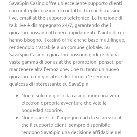
SavaSpin Casino offre un eccellente supporto clienti
con molteplici opzioni di contatto, tra cui discussion
live, email at the supporto telefonico. La funzione di
talk live è disimpegnato 24/7, garantendo che i
giocatori possano ottenere rapidamente l’aiuto di cui
hanno bisogno. Il casinò offre anche base multilingue,
rendendolo trattabile a un comune globale. Su
SavaSpin Casino, i giocatori possono godere di una
vasta gamma di bonus at the promozioni pensati per
mantenere alta l’emozione. Che tu tanto un nuovo
giocatore o un giocatore di ritorno, c’è sempre
qualcosa di interessante su SavaSpin.
Non è solo un gioco da casinò, mum una vera
electronic propria avventura che vale la
poquedad scoprire.
Nonostante ciò, l’impegno each la sicurezza at
the il supporto clienti sempre disponibile
rendono SavaSpin una decisione affidabile nel