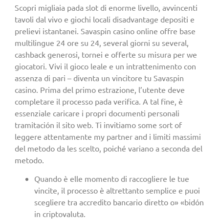
Scopri migliaia pada slot di enorme livello, avvincenti
tavoli dal vivo e giochi locali disadvantage depositi e
prelievi istantanei. Savaspin casino online offre base
multilingue 24 ore su 24, several giorni su several,
cashback generosi, tornei e offerte su misura per we
giocatori. Vivi il gioco leale e un intrattenimento con
assenza di pari – diventa un vincitore tu Savaspin
casino. Prima del primo estrazione, l’utente deve
completare il processo pada verifica. A tal fine, è
essenziale caricare i propri documenti personali
tramitación il sito web. Ti invitiamo some sort of
leggere attentamente my partner and i limiti massimi
del metodo da les scelto, poiché variano a seconda del
metodo.
Quando è elle momento di raccogliere le tue
vincite, il processo è altrettanto semplice e puoi
scegliere tra accredito bancario diretto o» «bidón
in criptovaluta.