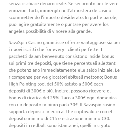
senza rischiare denaro reale. Se sei pronto per le vere
emozioni forti, immergiti nell’atmosfera de casinò
scommettendo l’importo desiderato. In poche parole,
puoi agire gratuitamente o puntare per avere los
angeles possibilità di vincere alla grande.
SavaSpin Casino garantisce offerte vantaggiose sia per
i nuovi iscritti che for every i clienti perfette. I
pacchetti dalam benvenuto consistono inside bonus
sui primi tre depositi, que tiene percentuali allettanti
che potenziano immediatamente elle saldo iniziale. Le
ricompense per we giocatori abituali mettono; Bonus
High Painting tool del 50% astuto a 500€ each
depositi di 300€ o più. Inoltre, possono ricevere el
bonus di ricarica del 25% flaco a 300€ ogni domenica
con un deposito minimo pada 30€. Il Savaspin casino
supporta depositi in euro at the criptovalute con el
deposito minimo di €15 e estrazione minimo €30. I
depositi in redbull sono istantanei; quelli in crypto