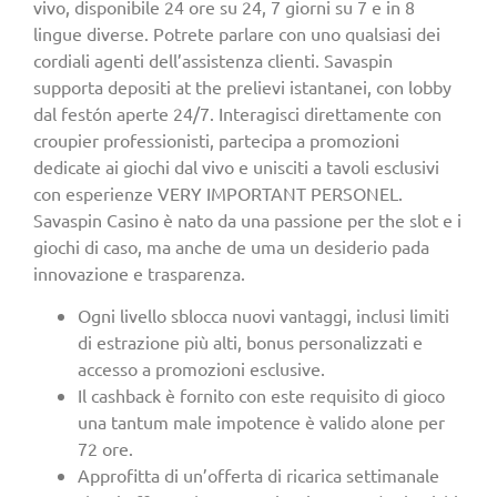
vivo, disponibile 24 ore su 24, 7 giorni su 7 e in 8
lingue diverse. Potrete parlare con uno qualsiasi dei
cordiali agenti dell’assistenza clienti. Savaspin
supporta depositi at the prelievi istantanei, con lobby
dal festón aperte 24/7. Interagisci direttamente con
croupier professionisti, partecipa a promozioni
dedicate ai giochi dal vivo e unisciti a tavoli esclusivi
con esperienze VERY IMPORTANT PERSONEL.
Savaspin Casino è nato da una passione per the slot e i
giochi di caso, ma anche de uma un desiderio pada
innovazione e trasparenza.
Ogni livello sblocca nuovi vantaggi, inclusi limiti
di estrazione più alti, bonus personalizzati e
accesso a promozioni esclusive.
Il cashback è fornito con este requisito di gioco
una tantum male impotence è valido alone per
72 ore.
Approfitta di un’offerta di ricarica settimanale