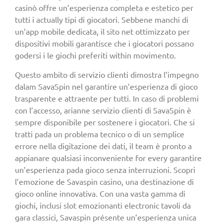
casinò offre un’esperienza completa e estetico per
tutti i actually tipi di giocatori. Sebbene manchi di
un’app mobile dedicata, il sito net ottimizzato per
dispositivi mobili garantisce che i giocatori possano
godersi i le giochi preferiti within movimento.
Questo ambito di servizio clienti dimostra l’impegno
dalam SavaSpin nel garantire un’esperienza di gioco
trasparente e attraente per tutti. In caso di problemi
con l’accesso, arianne servizio clienti di SavaSpin è
sempre disponibile per sostenere i giocatori. Che si
tratti pada un problema tecnico o di un semplice
errore nella digitazione dei dati, il team è pronto a
appianare qualsiasi inconveniente for every garantire
un’esperienza pada gioco senza interruzioni. Scopri
l’emozione de Savaspin casino, una destinazione di
gioco online innovativa. Con una vasta gamma di
giochi, inclusi slot emozionanti electronic tavoli da
gara classici, Savaspin présente un’esperienza unica