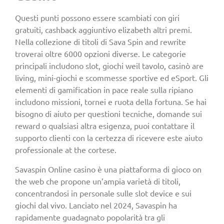
Questi punti possono essere scambiati con giri
gratuiti, cashback aggiuntivo elizabeth altri premi.
Nella collezione di titoli di Sava Spin and rewrite
troverai oltre 6000 opzioni diverse. Le categorie
principali includono slot, giochi weil tavolo, casinò are
living, mini-giochi e scommesse sportive ed eSport. Gli
elementi di gamification in pace reale sulla ripiano
includono missioni, tornei e ruota della fortuna. Se hai
bisogno di aiuto per questioni tecniche, domande sui
reward o qualsiasi altra esigenza, puoi contattare il
supporto clienti con la certezza di ricevere este aiuto
professionale at the cortese.
Savaspin Online casino è una piattaforma di gioco on
the web che propone un’ampia varietà di titoli,
concentrandosi in personale sulle slot device e sui
giochi dal vivo. Lanciato nel 2024, Savaspin ha
rapidamente guadagnato popolarità tra gli