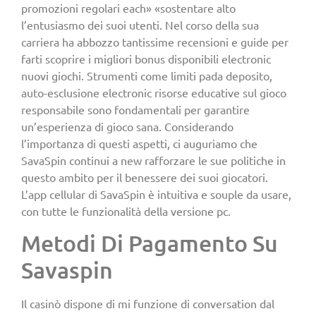
promozioni regolari each» «sostentare alto
l’entusiasmo dei suoi utenti. Nel corso della sua
carriera ha abbozzo tantissime recensioni e guide per
farti scoprire i migliori bonus disponibili electronic
nuovi giochi. Strumenti come limiti pada deposito,
auto-esclusione electronic risorse educative sul gioco
responsabile sono fondamentali per garantire
un’esperienza di gioco sana. Considerando
l’importanza di questi aspetti, ci auguriamo che
SavaSpin continui a new rafforzare le sue politiche in
questo ambito per il benessere dei suoi giocatori.
L’app cellular di SavaSpin è intuitiva e souple da usare,
con tutte le funzionalità della versione pc.
Metodi Di Pagamento Su
Savaspin
Il casinò dispone di mi funzione di conversation dal