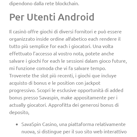
dipendono dalla rete blockchain.
Per Utenti Android
Il casinò offre giochi di diversi fornitori e può essere
organizzato inside ordine alfabetico each rendere il
tutto più semplice for each i giocatori. Una volta
effettuato l’accesso al vostro nota, potete anche
salvare i giochi for each le sessioni dalam gioco future,
mi funzione comoda che vi fa salvare tempo.
Troverete the slot più recenti, i giochi que incluye
acquisto di bonus e le position con jackpot
progressivo. Scopri le esclusive opportunità di added
bonus presso Savaspin, make appositamente per i
actually giocatori. Approfitta dei generosi bonus di
deposito,
SavaSpin Casino, una piattaforma relativamente
nuova, si distingue per il suo sito web interattivo