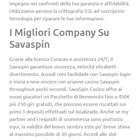
impegno nei confronti della tua garanzia e affidabilità.
Utilizziamo persino la crittografia SSL ad suscripción
tecnologia per riparare le tue informazioni.
I Migliori Company Su
Savaspin
Grazie alla licenza Curacao e assistenza 24/7, il
Savaspin garantisce sicurezza, velocità elizabeth
divertimento. Accedi com facilidade con Savaspin login
e inizia a new vincere con arianne casino Savaspin
throughout pochi secondi. SavaSpin Casino offre ai
nuovi giocatori un Pacchetto di Benvenuto fino a 450€
più 250 giri gratuiti, che possono essere riscattati sui
primi 3 depositi effettuati sul localizado. Anche se my
partner and i requisiti di scommessa sono piuttosto
equi, la validità del bonus sembra este po’ breve stima
al massimo possibile di 30 giorni. Accedi alle slot