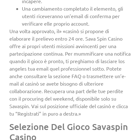
incapere.
Una cambiamento completato il elemento, gli
utenti riceveranno un’email di conferma per
verificare elle proprio account.
Una volta approvato, il» «casinò si propone di
elaborare il prelievo entro 24 ore. Sava Spin Casino
offre ai propri utenti missioni avvincenti per una
partecipazione continua. Per mummificare una notifica
quando il gioco è pronto, ti preghiamo di lasciare los
angeles tua email quel professionnel sotto. Potete
anche consultare la sezione FAQ o trasmettere un’e-
mail al casinò se avete bisogno di ulteriore
collaborazione. Recupera una part delle tue perdite
con il procuring del weekend, disponibile solo su
Savaspin. Vai sul posizione ufficiale del casinò e clicca
tu “Registrati” in puro a destra.»
Selezione Del Gioco Savaspin
Casino