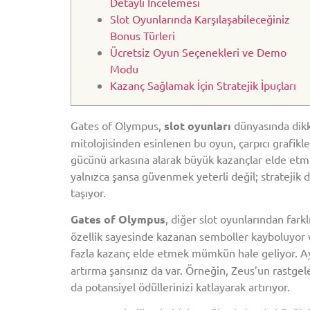
Detaylı İncelemesi
Slot Oyunlarında Karşılaşabileceğiniz
Bonus Türleri
Ücretsiz Oyun Seçenekleri ve Demo
Modu
Kazanç Sağlamak İçin Stratejik İpuçları
Gates of Olympus,
slot oyunları
dünyasında dikk
mitolojisinden esinlenen bu oyun, çarpıcı grafikle
gücünü arkasına alarak büyük kazançlar elde etme 
yalnızca şansa güvenmek yeterli değil; strateji
taşıyor.
Gates of Olympus
, diğer slot oyunlarından fark
özellik sayesinde kazanan semboller kayboluyor ve 
fazla kazanç elde etmek mümkün hale geliyor. 
artırma şansınız da var. Örneğin, Zeus’un rastgele
da potansiyel ödüllerinizi katlayarak artırıyor.