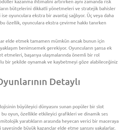
ödüller kazanma ihtimalini artırırken aynı zamanda risk
rın bütçelerini dikkatli yönetmeleri ve stratejik bahisler
i ise oyunculara ekstra bir avantaj sağlıyor. Üç veya daha
bu özellik, oyunculara ekstra çevirme hakkı tanırken
çlar elde etmek tamamen mümkün ancak bunun için
ir yaklaşım benimsemek gerekiyor. Oyuncuların şansa ek
et etmeleri, başarıya ulaşmalarında önemli bir rol
lu bir şekilde oynamak ve kaybetmeyi göze alabileceğiniz
Oyunlarının Detaylı
ojisinin büyüleyici dünyasını sunan popüler bir slot
 bu oyun, özellikle etkileyici grafikleri ve dinamik ses
e mitolojik yaratıkların arasında heyecan verici bir maceraya
ri sayesinde büyük kazançlar elde etme şansını yakalarlar.