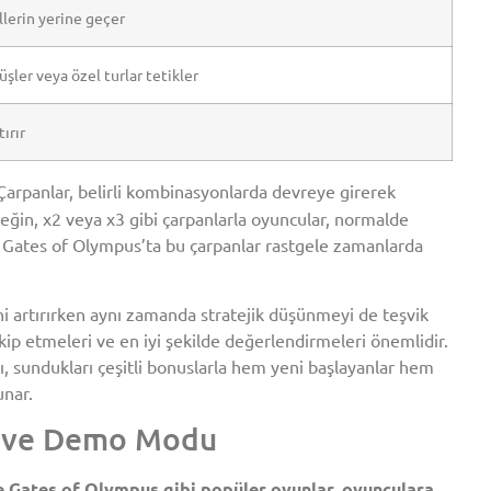
lerin yerine geçer
şler veya özel turlar tetikler
ırır
 Çarpanlar, belirli kombinasyonlarda devreye girerek
neğin, x2 veya x3 gibi çarpanlarla oyuncular, normalde
r. Gates of Olympus’ta bu çarpanlar rastgele zamanlarda
ini artırırken aynı zamanda stratejik düşünmeyi de teşvik
akip etmeleri ve en iyi şekilde değerlendirmeleri önemlidir.
rı, sundukları çeşitli bonuslarla hem yeni başlayanlar hem
unar.
i ve Demo Modu
e Gates of Olympus gibi popüler oyunlar, oyunculara