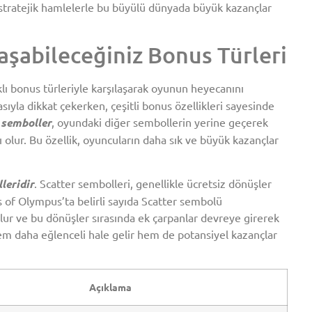
a stratejik hamlelerle bu büyülü dünyada büyük kazançlar
aşabileceğiniz Bonus Türleri
lı bonus türleriyle karşılaşarak oyunun heyecanını
asıyla dikkat çekerken, çeşitli bonus özellikleri sayesinde
 semboller
, oyundaki diğer sembollerin yerine geçerek
lur. Bu özellik, oyuncuların daha sık ve büyük kazançlar
leridir
. Scatter sembolleri, genellikle ücretsiz dönüşler
es of Olympus’ta belirli sayıda Scatter sembolü
lur ve bu dönüşler sırasında ek çarpanlar devreye girerek
hem daha eğlenceli hale gelir hem de potansiyel kazançlar
Açıklama