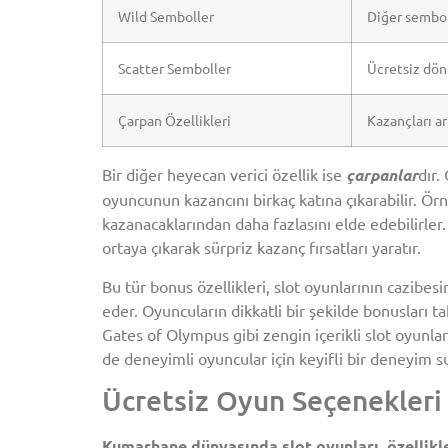
Wild Semboller
Diğer sembol
Scatter Semboller
Ücretsiz dönü
Çarpan Özellikleri
Kazançları art
Bir diğer heyecan verici özellik ise
çarpanlar
dır.
oyuncunun kazancını birkaç katına çıkarabilir. Ör
kazanacaklarından daha fazlasını elde edebilirle
ortaya çıkarak sürpriz kazanç fırsatları yaratır.
Bu tür bonus özellikleri, slot oyunlarının cazibes
eder. Oyuncuların dikkatli bir şekilde bonusları t
Gates of Olympus gibi zengin içerikli slot oyunla
de deneyimli oyuncular için keyifli bir deneyim s
Ücretsiz Oyun Seçenekler
Kumarhane dünyasında slot oyunları, özellikl