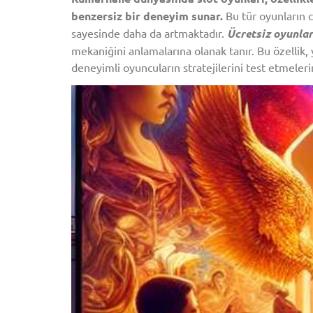
benzersiz bir deneyim sunar.
Bu tür oyunların 
sayesinde daha da artmaktadır.
Ücretsiz oyunlar
mekaniğini anlamalarına olanak tanır. Bu özellik,
deneyimli oyuncuların stratejilerini test etmeleri