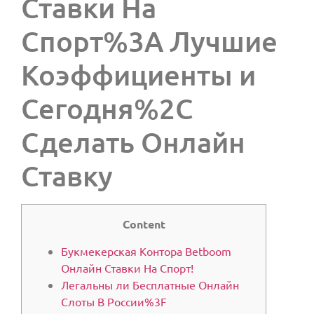
Ставки На
Спорт%3A Лучшие
Коэффициенты и
Сегодня%2C
Сделать Онлайн
Ставку
Content
Букмекерская Контора Betboom
Онлайн Ставки На Спорт!
Легальны ли Бесплатные Онлайн
Слоты В России%3F