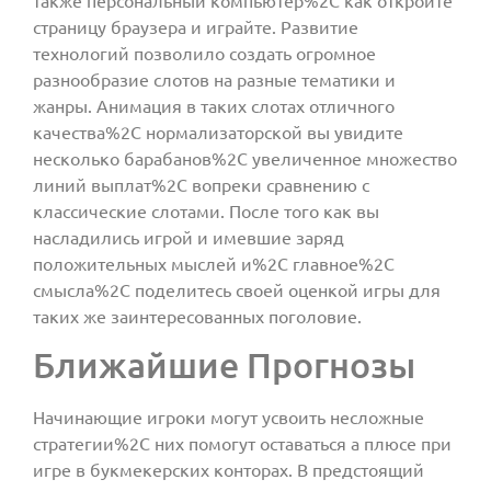
страницу браузера и играйте. Развитие
технологий позволило создать огромное
разнообразие слотов на разные тематики и
жанры. Анимация в таких слотах отличного
качества%2C нормализаторской вы увидите
несколько барабанов%2C увеличенное множество
линий выплат%2C вопреки сравнению с
классические слотами. После того как вы
насладились игрой и имевшие заряд
положительных мыслей и%2C главное%2C
смысла%2C поделитесь своей оценкой игры для
таких же заинтересованных поголовие.
Ближайшие Прогнозы
Начинающие игроки могут усвоить несложные
стратегии%2C них помогут оставаться а плюсе при
игре в букмекерских конторах. В предстоящий