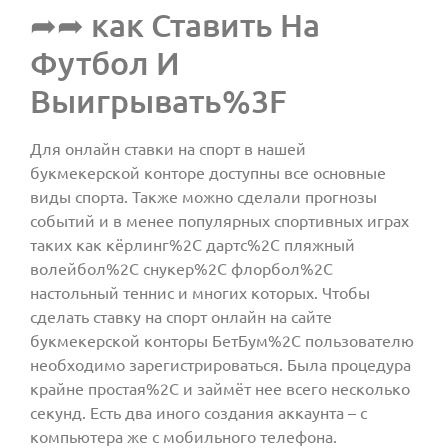
➦➦ как Ставить На
Футбол И
Выигрывать%3F
Для онлайн ставки на спорт в нашей
букмекерской конторе доступны все основные
виды спорта. Также можно сделали прогнозы
событий и в менее популярных спортивных играх
таких как кёрлинг%2C дартс%2C пляжный
волейбол%2C снукер%2C флорбол%2C
настольный теннис и многих которых. Чтобы
сделать ставку на спорт онлайн на сайте
букмекерской конторы БетБум%2C пользователю
необходимо зарегистрироваться. Была процедура
крайне простая%2C и займёт нее всего несколько
секунд. Есть два иного создания аккаунта – с
компьютера же с мобильного телефона.