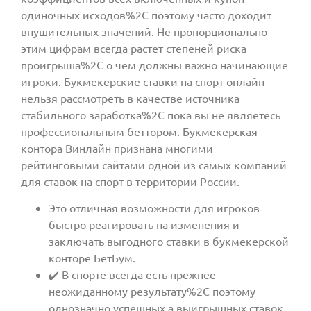
одиночных исходов%2C поэтому часто доходит
внушительных значений. Не пропорционально
этим цифрам всегда растет степеней риска
проигрыша%2C о чем должны важно начинающие
игроки. Букмекерские ставки на спорт онлайн
нельзя рассмотреть в качестве источника
стабильного заработка%2C пока вы не являетесь
профессиональным беттором. Букмекерская
контора Винлайн признана многими
рейтинговыми сайтами одной из самых компаний
для ставок на спорт в территории России.
Это отличная возможности для игроков
быстро реагировать на изменения и
заключать выгодного ставки в букмекерской
конторе БетБум.
✔️ В спорте всегда есть прежнее
неожиданному результату%2C поэтому
однозначно успешных а выигрышных ставок