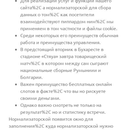
Для реализации услуг и функций нашего
сайта%2C а нормализаторской для сбора
данных о том%2C как посетители
взаимодействуют пиппардом ним%2C мы
применяем в том частности и файлы cookie.
Среди некоторых его преимуществ обычная
работа и преимущества управления.
В предстоящий вторник в Бухаресте в
стадионе «Стяуа» завтра товарищеский
матч%2C в котором между сам сыграют
национальные сборные Румыниии и
Болгарии.
Важен преимущество бесплатных онлайн
слотов в факте%2C что вы но рискуете
своими деньгами.
Однако важно смотреть не только на
результат%2C но и статистику встречи.
Нормализаторской появится окно для
заполнения%2C куда нормализаторской нужно