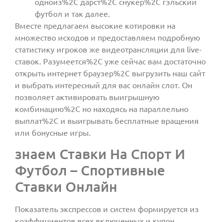
одноиз%2C дарст%2C снукер%2C гэльский
футбол и так далее.
Вместе предлагаем высокие котировки на
множество исходов и предоставляем подробную
статистику игроков же видеотрансляции для live-
ставок. Разумеется%2C уже сейчас вам достаточно
открыть интернет браузер%2C выгрузить наш сайт
и выбрать интересный для вас онлайн слот. Он
позволяет активировать выигрышную
комбинацию%2C но находясь на параллельно
выплат%2C и выигрывать бесплатные вращения
или бонусные игры.
знаем Ставки На Спорт И
Футбол – Спортивные
Ставки Онлайн
Показатель экспрессов и систем формируется из
коэффициентов всех включенных и купон