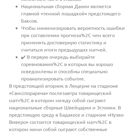
Национальная сборная Дании является
главной «темной лошадкой» предстоящего
Баксов.
Чтобы минимизировать вероятность ошибки
при составлении прогноза%2C чем всего
применять достоверную статистику и
считаться итоги предыдущих матчей.
✔️ В первую очередь выбирайте
соревнования%2C в которых вы хорошо
осведомлены и способны специально
проанализировать событие.
В предстоящий вторник в Люцерне на стадионе
«Свисспорарена» послезавтра товарищеский
матч%2C в котором между собой сыграют
национальные сборные Швейцарии и Эстонии. В
предстоящую среду в Бадахосе и стадионе «Нуэво
Виверо» состоится товарищеский матч%2C в
котором ними собой сыграют собственные