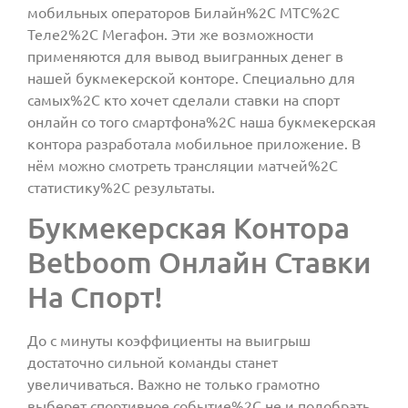
мобильных операторов Билайн%2C МТС%2C
Теле2%2C Мегафон. Эти же возможности
применяются для вывод выигранных денег в
нашей букмекерской конторе. Специально для
самых%2C кто хочет сделали ставки на спорт
онлайн со того смартфона%2C наша букмекерская
контора разработала мобильное приложение. В
нём можно смотреть трансляции матчей%2C
статистику%2C результаты.
Букмекерская Контора
Betboom Онлайн Ставки
На Спорт!
До с минуты коэффициенты на выигрыш
достаточно сильной команды станет
увеличиваться. Важно не только грамотно
выберет спортивное событие%2C не и подобрать