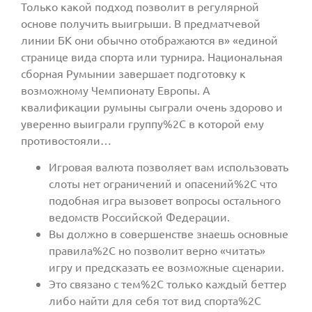
Только какой подход позволит в регулярной
основе получить выигрыши. В предматчевой
линии БК они обычно отображаются в» «единой
странице вида спорта или турнира. Национальная
сборная Румынии завершает подготовку к
возможному Чемпионату Европы. А
квалификации румыны сыграли очень здорово и
уверенно выиграли группу%2C в которой ему
противостояли…
Игровая валюта позволяет вам использовать
слоты нет ограничений и опасений%2C что
подобная игра вызовет вопросы остального
ведомств Российской Федерации.
Вы должно в совершенстве знаешь основные
правила%2C но позволит верно «читать»
игру и предсказать ее возможные сценарии.
Это связано с тем%2C только каждый беттер
либо найти для себя тот вид спорта%2C