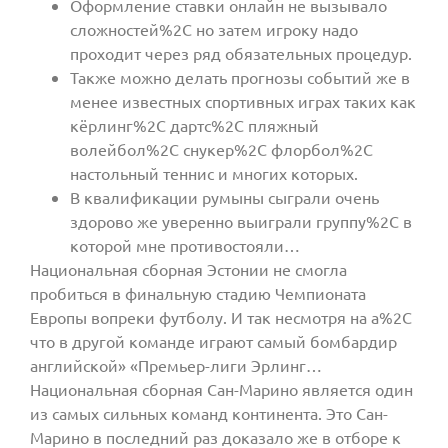
Оформление ставки онлайн не вызывало
сложностей%2C но затем игроку надо
проходит через ряд обязательных процедур.
Также можно делать прогнозы событий же в
менее известных спортивных играх таких как
кёрлинг%2C дартс%2C пляжный
волейбол%2C снукер%2C флорбол%2C
настольный теннис и многих которых.
В квалификации румыны сыграли очень
здорово же уверенно выиграли группу%2C в
которой мне противостояли…
Национальная сборная Эстонии не смогла
пробиться в финальную стадию Чемпионата
Европы вопреки футболу. И так несмотря на а%2C
что в другой команде играют самый бомбардир
английской» «Премьер-лиги Эрлинг…
Национальная сборная Сан-Марино является один
из самых сильных команд континента. Это Сан-
Марино в последний раз доказало же в отборе к