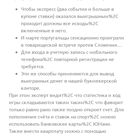
Чтобы экспресс (два события и больше в
купоне ставки) оказался выигрышным%2C
проходит должны все исходы%2C
включенные в него.
И марте португальцы сенсационно проиграли
в товарищеской встрече против Словении…
Дли входа в учетную запись с мобильного
телефона%2C повторной регистрации не
требуется.
Эти же способы применяются для вывод
выигранных денег в нашей букмекерской
конторе.
При этом эксперт видит%2C что статистика и ход
игры складываются таким таким%2C что фаворит
только равно рано также поздно откроет счет. Для
пополнения счёта и ставок на спорт%2C можно
использовать банковские карты%2C ЮМани.
Также внести кварплату можно с помощью