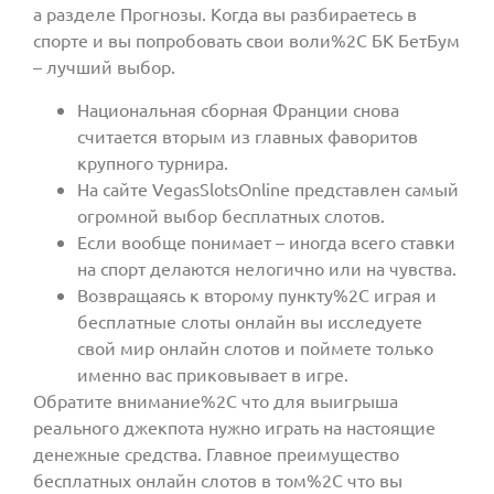
а разделе Прогнозы. Когда вы разбираетесь в
спорте и вы попробовать свои воли%2C БК БетБум
– лучший выбор.
Национальная сборная Франции снова
считается вторым из главных фаворитов
крупного турнира.
На сайте VegasSlotsOnline представлен самый
огромной выбор бесплатных слотов.
Если вообще понимает – иногда всего ставки
на спорт делаются нелогично или на чувства.
Возвращаясь к второму пункту%2C играя и
бесплатные слоты онлайн вы исследуете
свой мир онлайн слотов и поймете только
именно вас приковывает в игре.
Обратите внимание%2C что для выигрыша
реального джекпота нужно играть на настоящие
денежные средства. Главное преимущество
бесплатных онлайн слотов в том%2C что вы