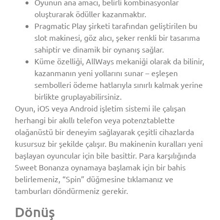
Oyunun ana amacı, belirli kombinasyonlar
oluşturarak ödüller kazanmaktır.
Pragmatic Play şirketi tarafından geliştirilen bu
slot makinesi, göz alıcı, şeker renkli bir tasarıma
sahiptir ve dinamik bir oynanış sağlar.
Küme özelliği, AllWays mekaniği olarak da bilinir,
kazanmanın yeni yollarını sunar – eşleşen
sembolleri ödeme hatlarıyla sınırlı kalmak yerine
birlikte gruplayabilirsiniz.
Oyun, iOS veya Android işletim sistemi ile çalışan
herhangi bir akıllı telefon veya potenztablette
olağanüstü bir deneyim sağlayarak çeşitli cihazlarda
kusursuz bir şekilde çalışır. Bu makinenin kuralları yeni
başlayan oyuncular için bile basittir. Para karşılığında
Sweet Bonanza oynamaya başlamak için bir bahis
belirlemeniz, “Spin” düğmesine tıklamanız ve
tamburları döndürmeniz gerekir.
Dönüş