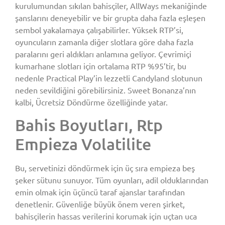
kurulumundan sıkılan bahisçiler, AllWays mekaniğinde
şanslarını deneyebilir ve bir grupta daha fazla eşleşen
sembol yakalamaya çalışabilirler. Yüksek RTP’si,
oyuncuların zamanla diğer slotlara göre daha fazla
paralarını geri aldıkları anlamına geliyor. Çevrimiçi
kumarhane slotları için ortalama RTP %95’tir, bu
nedenle Practical Play’in lezzetli Candyland slotunun
neden sevildiğini görebilirsiniz. Sweet Bonanza’nın
kalbi, Ücretsiz Döndürme özelliğinde yatar.
Bahis Boyutları, Rtp
Empieza Volatilite
Bu, servetinizi döndürmek için üç sıra empieza beş
şeker sütunu sunuyor. Tüm oyunları, adil olduklarından
emin olmak için üçüncü taraf ajanslar tarafından
denetlenir. Güvenliğe büyük önem veren şirket,
bahisçilerin hassas verilerini korumak için uçtan uca