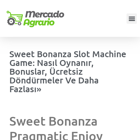
Sweet Bonanza Slot Machine
Game: Nasıl Oynanır,
Bonuslar, Ücretsiz
Döndürmeler Ve Daha
Fazlası»
Sweet Bonanza
Pragmatic Enjoy