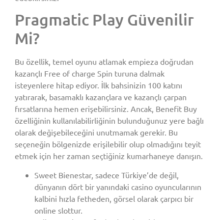
Pragmatic Play Güvenilir
Mi?
Bu özellik, temel oyunu atlamak empieza doğrudan
kazançlı Free of charge Spin turuna dalmak
isteyenlere hitap ediyor. İlk bahsinizin 100 katını
yatırarak, basamaklı kazançlara ve kazançlı çarpan
fırsatlarına hemen erişebilirsiniz. Ancak, Benefit Buy
özelliğinin kullanılabilirliğinin bulunduğunuz yere bağlı
olarak değişebileceğini unutmamak gerekir. Bu
seçeneğin bölgenizde erişilebilir olup olmadığını teyit
etmek için her zaman seçtiğiniz kumarhaneye danışın.
Sweet Bienestar, sadece Türkiye’de değil,
dünyanın dört bir yanındaki casino oyuncularının
kalbini hızla fetheden, görsel olarak çarpıcı bir
online slottur.