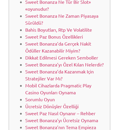
Sweet Bonanza Ne Tür Bir Slot»
«oyunudur?
Sweet Bonanza Ne Zaman Piyasaya
Sürüldü?
Bahis Boyutları, Rtp Ve Volatilite
Sweet Paz Bonus Özellikleri
Sweet Bonanza’da Gerçek Nakit
Ödüller Kazanabilir Miyim?
Dikkat Edilmesi Gereken Semboller
Sweet Bonanza’yı Özel Kılan Nelerdir?
Sweet Bonanza’da Kazanmak Için
Stratejiler Var Mı?
Mobil Cihazlarda Pragmatic Play
Casino Oyunları Oynama
Sorumlu Oyun
Ücretsiz Dönüşler Özelliği
Sweet Paz Nasıl Oynanır – Rehber
Sweet Bonanza’yı Ücretsiz Oynama
Sweet Bonanza’nın Tema Empieza