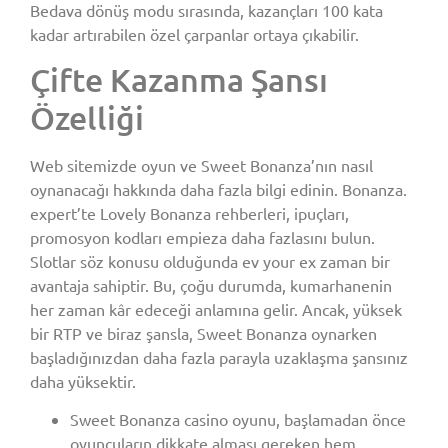
Bedava dönüş modu sırasında, kazançları 100 kata
kadar artırabilen özel çarpanlar ortaya çıkabilir.
Çifte Kazanma Şansı
Özelliği
Web sitemizde oyun ve Sweet Bonanza’nın nasıl
oynanacağı hakkında daha fazla bilgi edinin. Bonanza.
expert’te Lovely Bonanza rehberleri, ipuçları,
promosyon kodları empieza daha fazlasını bulun.
Slotlar söz konusu olduğunda ev your ex zaman bir
avantaja sahiptir. Bu, çoğu durumda, kumarhanenin
her zaman kâr edeceği anlamına gelir. Ancak, yüksek
bir RTP ve biraz şansla, Sweet Bonanza oynarken
başladığınızdan daha fazla parayla uzaklaşma şansınız
daha yüksektir.
Sweet Bonanza casino oyunu, başlamadan önce
oyuncuların dikkate alması gereken hem