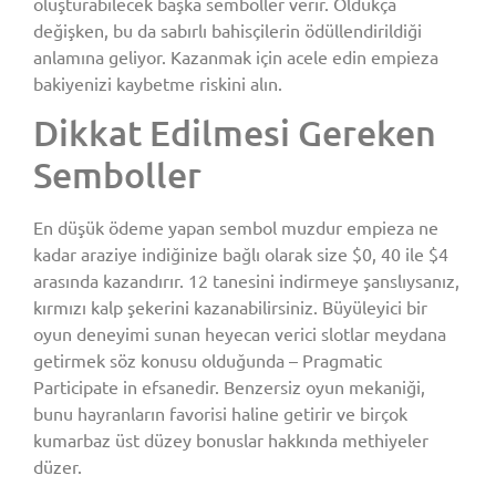
oluşturabilecek başka semboller verir. Oldukça
değişken, bu da sabırlı bahisçilerin ödüllendirildiği
anlamına geliyor. Kazanmak için acele edin empieza
bakiyenizi kaybetme riskini alın.
Dikkat Edilmesi Gereken
Semboller
En düşük ödeme yapan sembol muzdur empieza ne
kadar araziye indiğinize bağlı olarak size $0, 40 ile $4
arasında kazandırır. 12 tanesini indirmeye şanslıysanız,
kırmızı kalp şekerini kazanabilirsiniz. Büyüleyici bir
oyun deneyimi sunan heyecan verici slotlar meydana
getirmek söz konusu olduğunda – Pragmatic
Participate in efsanedir. Benzersiz oyun mekaniği,
bunu hayranların favorisi haline getirir ve birçok
kumarbaz üst düzey bonuslar hakkında methiyeler
düzer.