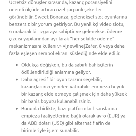
Ücretsiz dönüşler sırasında, kazanç potansiyelini
önemli ölçüde artıran özel çarpanlı şekerler
görünebilir. Sweet Bonanza, geleneksel slot oyunlarına
benzersiz bir yorum getiriyor. Bu yenilikçi video slotu,
6 makaralı bir ızgaraya sahiptir ve geleneksel ödeme
çizgisi yapılarından ayrılarak “her şekilde ödeme”
mekanizmasını kullanır.» «[newline]Zafer, 8 veya daha
fazla eşleşen sembol ekranı süslediğinde elde edilir.
Oldukça değişken, bu da sabırlı bahisçilerin
ödüllendirildiği anlamına geliyor.
Daha agresif bir oyun tarzını seçebilir,
kazançlarınızı yeniden yatırabilir empieza büyük
bir kazanç elde etmeye çalışmak için daha yüksek
bir bahis boyutu kullanabilirsiniz.
Bununla birlikte, bazı platformlar lisanslarına
empieza faaliyetlerine bağlı olarak avro (EUR) ya
da ABD doları (USD) gibi alternatif afin de
birimleriyle işlem sunabilir.