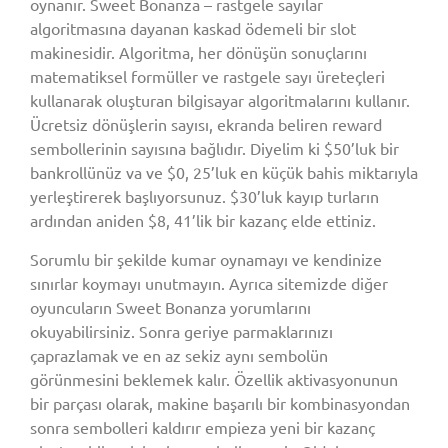
oynanır. Sweet Bonanza – rastgele sayılar
algoritmasına dayanan kaskad ödemeli bir slot
makinesidir. Algoritma, her dönüşün sonuçlarını
matematiksel formüller ve rastgele sayı üreteçleri
kullanarak oluşturan bilgisayar algoritmalarını kullanır.
Ücretsiz dönüşlerin sayısı, ekranda beliren reward
sembollerinin sayısına bağlıdır. Diyelim ki $50’luk bir
bankrollünüz va ve $0, 25’luk en küçük bahis miktarıyla
yerleştirerek başlıyorsunuz. $30’luk kayıp turların
ardından aniden $8, 41’lik bir kazanç elde ettiniz.
Sorumlu bir şekilde kumar oynamayı ve kendinize
sınırlar koymayı unutmayın. Ayrıca sitemizde diğer
oyuncuların Sweet Bonanza yorumlarını
okuyabilirsiniz. Sonra geriye parmaklarınızı
çaprazlamak ve en az sekiz aynı sembolün
görünmesini beklemek kalır. Özellik aktivasyonunun
bir parçası olarak, makine başarılı bir kombinasyondan
sonra sembolleri kaldırır empieza yeni bir kazanç