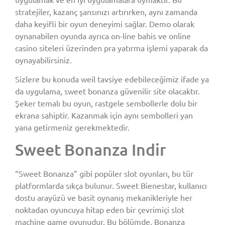
stratejiler, kazanç şansınızı artırırken, aynı zamanda
daha keyifli bir oyun deneyimi sağlar. Demo olarak
oynanabilen oyunda ayrıca on-line bahis ve online
casino siteleri üzerinden pra yatırma işlemi yaparak da
oynayabilirsiniz.
Sizlere bu konuda weil tavsiye edebileceğimiz ifade ya
da uygulama, sweet bonanza güvenilir site olacaktır.
Şeker temalı bu oyun, rastgele sembollerle dolu bir
ekrana sahiptir. Kazanmak için aynı sembolleri yan
yana getirmeniz gerekmektedir.
Sweet Bonanza Indir
“Sweet Bonanza” gibi popüler slot oyunları, bu tür
platformlarda sıkça bulunur. Sweet Bienestar, kullanıcı
dostu arayüzü ve basit oynanış mekanikleriyle her
noktadan oyuncuya hitap eden bir çevrimiçi slot
machine game oyunudur. Bu bölümde, Bonanza