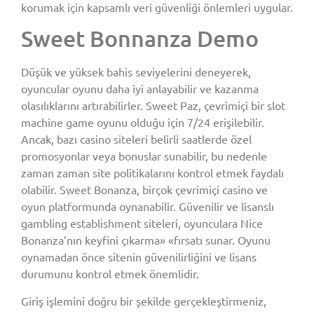
korumak için kapsamlı veri güvenliği önlemleri uygular.
Sweet Bonnanza Demo
Düşük ve yüksek bahis seviyelerini deneyerek,
oyuncular oyunu daha iyi anlayabilir ve kazanma
olasılıklarını artırabilirler. Sweet Paz, çevrimiçi bir slot
machine game oyunu olduğu için 7/24 erişilebilir.
Ancak, bazı casino siteleri belirli saatlerde özel
promosyonlar veya bonuslar sunabilir, bu nedenle
zaman zaman site politikalarını kontrol etmek faydalı
olabilir. Sweet Bonanza, birçok çevrimiçi casino ve
oyun platformunda oynanabilir. Güvenilir ve lisanslı
gambling establishment siteleri, oyunculara Nice
Bonanza’nın keyfini çıkarma» «fırsatı sunar. Oyunu
oynamadan önce sitenin güvenilirliğini ve lisans
durumunu kontrol etmek önemlidir.
Giriş işlemini doğru bir şekilde gerçekleştirmeniz,