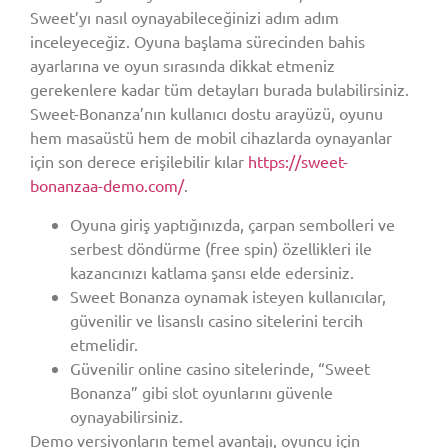
Sweet’yı nasıl oynayabileceğinizi adım adım
inceleyeceğiz. Oyuna başlama sürecinden bahis
ayarlarına ve oyun sırasında dikkat etmeniz
gerekenlere kadar tüm detayları burada bulabilirsiniz.
Sweet-Bonanza’nın kullanıcı dostu arayüzü, oyunu
hem masaüstü hem de mobil cihazlarda oynayanlar
için son derece erişilebilir kılar
https://sweet-
bonanzaa-demo.com/
.
Oyuna giriş yaptığınızda, çarpan sembolleri ve
serbest döndürme (free spin) özellikleri ile
kazancınızı katlama şansı elde edersiniz.
Sweet Bonanza oynamak isteyen kullanıcılar,
güvenilir ve lisanslı casino sitelerini tercih
etmelidir.
Güvenilir online casino sitelerinde, “Sweet
Bonanza” gibi slot oyunlarını güvenle
oynayabilirsiniz.
Demo versiyonların temel avantajı, oyuncu için