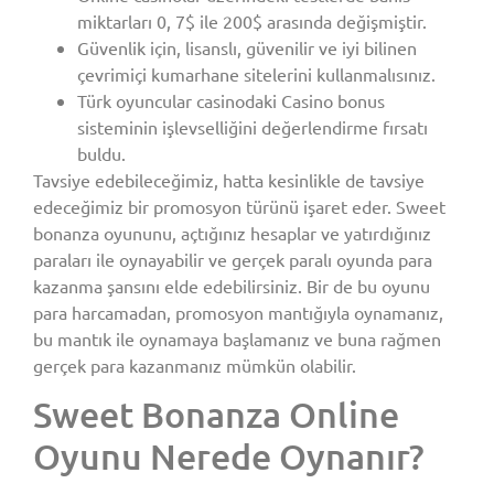
miktarları 0, 7$ ile 200$ arasında değişmiştir.
Güvenlik için, lisanslı, güvenilir ve iyi bilinen
çevrimiçi kumarhane sitelerini kullanmalısınız.
Türk oyuncular casinodaki Casino bonus
sisteminin işlevselliğini değerlendirme fırsatı
buldu.
Tavsiye edebileceğimiz, hatta kesinlikle de tavsiye
edeceğimiz bir promosyon türünü işaret eder. Sweet
bonanza oyununu, açtığınız hesaplar ve yatırdığınız
paraları ile oynayabilir ve gerçek paralı oyunda para
kazanma şansını elde edebilirsiniz. Bir de bu oyunu
para harcamadan, promosyon mantığıyla oynamanız,
bu mantık ile oynamaya başlamanız ve buna rağmen
gerçek para kazanmanız mümkün olabilir.
Sweet Bonanza Online
Oyunu Nerede Oynanır?