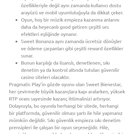
özellikleriyle değil aynı zamanda kullanıcı dostu
arayüzü ve mobil uyumluluğuyla da dikkat çeker.
Oyun, hoş bir müzik empieza kazanma anlarını
daha da heyecanlı good getiren çeşitli ses
efektleri eşliğinde oynanır.
Sweet Bonanza aynı zamanda ücretsiz dönüşler
ve ödeme çarpanları gibi çeşitli reward özellikler
sunar.
Bunun karşılığı da lisanslı, denetlenen, sıkı
denetim ya da kontrol altında tutulan güvenilir
casino siteleri olacaktır.
Pragmatic Play’in gözde oyunu olan Sweet Bienestar,
her çevirmede büyük kazançlara kapı aralarken, yüksek
RTP oranı sayesinde kazanç ihtimalinizi artırıyor.
Dolayısıyla, bu oyunda herhangi bir sitede, herhangi
bir platformda, güvenilir olması şartı ile hile yapmanız
mümkün değildir. Sıkı güvenlik empieza sıkı denetim
prensipleri ile çalışan bir oyun seçeneğidir. Hile,