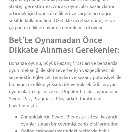
strateji gerektirmez. Ancak, oyuncular kazançlarını
artırmak için bonus özellikleri ve çarpanları doğru
şekilde kullanmalıdır. Özellikle ücretsiz dönüşler ve
çarpan özellikleri oyunda önemli bir rol oynar.
Bet’te Oynamadan Önce
Dikkate Alınması Gerekenler:
Bonanza oyunu, büyük kazanç fırsatları ve benzersiz
oyun mekaniği ile slot severler için vazgeçilmez bir
seçenektir. Eğlenceli temaları ve kazanç potansiyeli ile
bu oyun, özellikle yüksek risk ve yüksek ödül arayan
oyuncuların ilgisini çeker. Popüler bir slot oyunu olan
Sweet Paz, Pragmatic Play şirketi tarafından
hazırlanmıştır.
Zonguldak için Sweet Bienestar sitesi, kazançlı
oyunlar sunan bir çevrimiçi bahis platformudur.
Online casinolar üzerindeki testlerde bahis