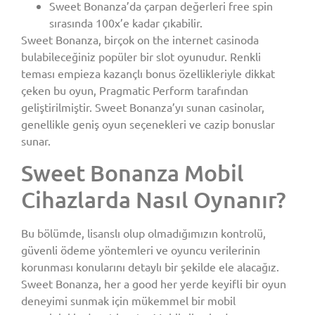
Sweet Bonanza’da çarpan değerleri free spin
sırasında 100x’e kadar çıkabilir.
Sweet Bonanza, birçok on the internet casinoda
bulabileceğiniz popüler bir slot oyunudur. Renkli
teması empieza kazançlı bonus özellikleriyle dikkat
çeken bu oyun, Pragmatic Perform tarafından
geliştirilmiştir. Sweet Bonanza’yı sunan casinolar,
genellikle geniş oyun seçenekleri ve cazip bonuslar
sunar.
Sweet Bonanza Mobil
Cihazlarda Nasıl Oynanır?
Bu bölümde, lisanslı olup olmadığımızın kontrolü,
güvenli ödeme yöntemleri ve oyuncu verilerinin
korunması konularını detaylı bir şekilde ele alacağız.
Sweet Bonanza, her a good her yerde keyifli bir oyun
deneyimi sunmak için mükemmel bir mobil