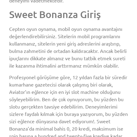
deneyimi vadetmektedir.
Sweet Bonanza Giriş
Cepten oyun oynama, mobil oyun oynama avantajını
değerlendirebilirsiniz. Sitelerin mobil programlarını
kullanmanız, sitelerin yeni giriş adreslerini araştırıp,
bulma zahmetini de ortadan kaldıracaktır. Ancak belirli
ipuçlarını dikkate almanız ve bunu tatbik etmek sureti
ile kazanma ihtimalini arttırmanız mümkün olabilir.
Profesyonel görüşüme göre, 12 yıldan fazla bir süredir
kumarhane gazetecisi olarak çalışmış biri olarak,
Aviator’ın eğlence için en iyi slot machine olduğunu
söyleyebilirim. Ben de çok oynuyorum, bu yüzden bu
slotu gerçekten tavsiye edebilirim. Deneyimlerimi
sizlere faydalı kılmak için buraya yazıyorum, bu yüzden
sizi eğlence dünyasına davet ediyorum!. Sweet
Bonanza’da minimal bahis 0, 20 kredi, maksimum ise
spin başına a hundred and twenty-five krediye kadar