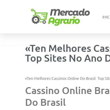
INIC
«Ten Melhores Cass
Top Sites No Ano 
«Ten Melhores Cassinos Online Do Brasil ️ Top S
Cassino Online Bra
Do Brasil