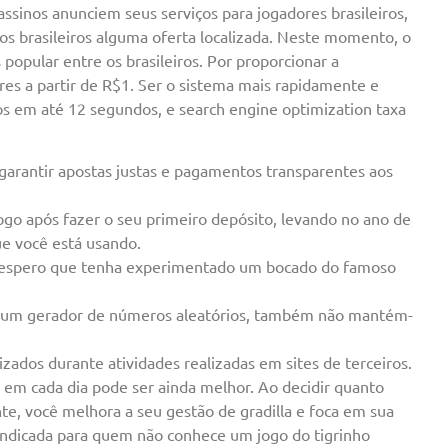
ssinos anunciem seus serviços para jogadores brasileiros,
os brasileiros alguma oferta localizada. Neste momento, o
opular entre os brasileiros. Por proporcionar a
res a partir de R$1. Ser o sistema mais rapidamente e
s em até 12 segundos, e search engine optimization taxa
garantir apostas justas e pagamentos transparentes aos
go após fazer o seu primeiro depósito, levando no ano de
e você está usando.
s, espero que tenha experimentado um bocado do famoso
 um gerador de números aleatórios, também não mantém-
zados durante atividades realizadas em sites de terceiros.
r em cada dia pode ser ainda melhor. Ao decidir quanto
te, você melhora a seu gestão de gradilla e foca em sua
 indicada para quem não conhece um jogo do tigrinho