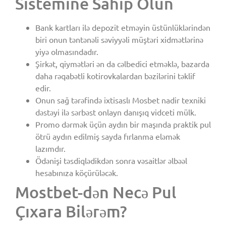
Sistemine Sahip Olun
Bank kartları ilə depozit etməyin üstünlüklərindən
biri onun təntənəli səviyyəli müştəri xidmətlərinə
yiyə olmasındadır.
Şirkət, qiymətləri ən da cəlbedici etməklə, bazarda
daha rəqabətli kotirovkalardan bəzilərini təklif
edir.
Onun sağ tərəfində ixtisaslı Mosbet nadir texniki
dəstəyi ilə sərbəst onlayn danışıq vidceti mülk.
Promo dərmək üçün aydın bir maşında praktik pul
ötrü aydın edilmiş sayda fırlanma eləmək
lazımdır.
Ödənişi təsdiqlədikdən sonra vəsaitlər əlbəəl
hesabınıza köçürüləcək.
Mostbet-dən Necə Pul
Çıxara Bilərəm?