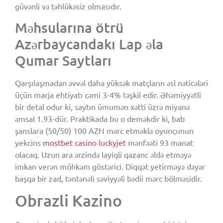
güvənli və təhlükəsiz olmasıdır.
Məhsularına ötrü
Azərbaycandakı Lap əla
Qumar Saytları
Qarşılaşmadan əvvəl daha yüksək matçların əsl nəticələri
üçün marja ehtiyatı cəmi 3-4% təşkil edir. Əhəmiyyətli
bir detal odur ki, saytın ümumən xətti üzrə miyanə
əmsal 1.93-dür. Praktikada bu o deməkdir ki, bab
şanslara (50/50) 100 AZN mərc etməklə oyunçunun
yekcins
mostbet casino luckyjet
mənfəəti 93 manat
olacaq. Uzun ara ərzində layiqli qazanc əldə etməyə
imkan verən möhkəm göstərici. Diqqət yetirməyə dəyər
başqa bir zad, təntənəli səviyyəli bədii mərc bölməsidir.
Obrazli Kazino