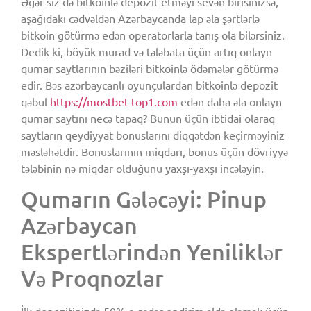
Əgər siz də bitkoinlə depozit etməyi sevən birisinizsə,
aşağıdakı cədvəldən Azərbaycanda lap əla şərtlərlə
bitkoin götürmə edən operatorlarla tanış ola bilərsiniz.
Dedik ki, böyük murad və tələbata üçün artıq onlayn
qumar saytlarının bəziləri bitkoinlə ödəmələr götürmə
edir. Bəs azərbaycanlı oyunçulardan bitkoinlə depozit
qəbul
https://mostbet-top1.com
edən daha əla onlayn
qumar saytını necə tapaq? Bunun üçün ibtidai olaraq
saytların qeydiyyat bonuslarını diqqətdən keçirməyiniz
məsləhətdir. Bonuslarının miqdarı, bonus üçün dövriyyə
tələbinin nə miqdar olduğunu yaxşı-yaxşı incələyin.
Qumarın Gələcəyi: Pinup
Azərbaycan
Ekspertlərindən Yeniliklər
Və Proqnozlar