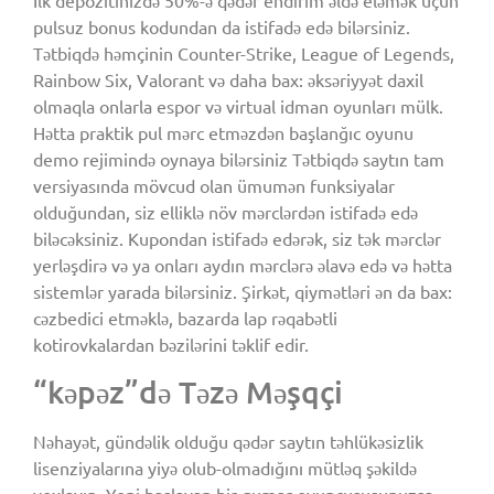
İlk depozitinizdə 50%-ə qədər endirim əldə eləmək üçün
pulsuz bonus kodundan da istifadə edə bilərsiniz.
Tətbiqdə həmçinin Counter-Strike, League of Legends,
Rainbow Six, Valorant və daha bax: əksəriyyət daxil
olmaqla onlarla espor və virtual idman oyunları mülk.
Hətta praktik pul mərc etməzdən başlanğıc oyunu
demo rejimində oynaya bilərsiniz Tətbiqdə saytın tam
versiyasında mövcud olan ümumən funksiyalar
olduğundan, siz elliklə növ mərclərdən istifadə edə
biləcəksiniz. Kupondan istifadə edərək, siz tək mərclər
yerləşdirə və ya onları aydın mərclərə əlavə edə və hətta
sistemlər yarada bilərsiniz. Şirkət, qiymətləri ən da bax:
cəzbedici etməklə, bazarda lap rəqabətli
kotirovkalardan bəzilərini təklif edir.
“kəpəz”də Təzə Məşqçi
Nəhayət, gündəlik olduğu qədər saytın təhlükəsizlik
lisenziyalarına yiyə olub-olmadığını mütləq şəkildə
yoxlayın. Yeni başlayan bir qumar oyunçususunuzsa,