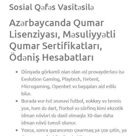
Sosial Qəfəs Vasitəsilə
Azərbaycanda Qumar
Lisenziyası, Məsuliyyətli
Qumar Sertifikatları,
Ödəniş Hesabatları
Dünyada görkəmli olan olan əsl provayderlərə isə
Evolution Gaming, Playtech, Netent,
Microgaming, Openbet və başqaları aid edilə
bilər.
Burada vur-tut ənənəvi futbol, xokkey və tennis
yox, həm də dart, florbol və sörfinq kimi ekzotik
idman növləri də daxil olmaqla 30-dan daha
idman növü təmsil olunur.
Yoxsa, sonra qazancınızı çıxarmaq ya çox çətin, ya