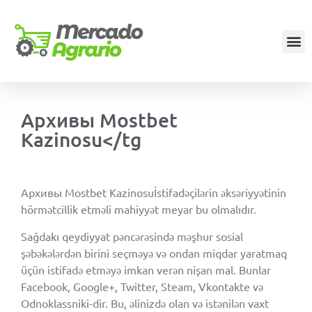
Архивы Mostbet
Kazinosu</tg
Архивы Mostbet Kazinosu
İstifadəçilərin əksəriyyətinin
hörmətcillik etməli mahiyyət meyar bu olmalıdır.
Sağdakı qeydiyyat pəncərəsində məşhur sosial
şəbəkələrdən birini seçməyə və ondan miqdar yaratmaq
üçün istifadə etməyə imkan verən nişan mal. Bunlar
Facebook, Google+, Twitter, Steam, Vkontakte və
Odnoklassniki-dir. Bu, əlinizdə olan və istənilən vaxt