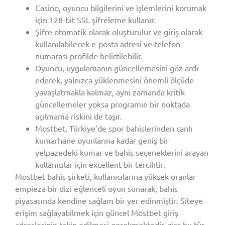
Casino, oyuncu bilgilerini ve işlemlerini korumak
için 128-bit SSL şifreleme kullanır.
Şifre otomatik olarak oluşturulur ve giriş olarak
kullanılabilecek e-posta adresi ve telefon
numarası profilde belirtilebilir.
Oyuncu, uygulamanın güncellemesini göz ardı
ederek, yalnızca yüklenmesini önemli ölçüde
yavaşlatmakla kalmaz, aynı zamanda kritik
güncellemeler yoksa programın bir noktada
açılmama riskini de taşır.
Mostbet, Türkiye’de spor bahislerinden canlı
kumarhane oyunlarına kadar geniş bir
yelpazedeki kumar ve bahis seçeneklerini arayan
kullanıcılar için excellent bir tercihtir.
Mostbet bahis şirketi, kullanıcılarına yüksek oranlar
empieza bir dizi eğlenceli oyun sunarak, bahis
piyasasında kendine sağlam bir yer edinmiştir. Siteye
erişim sağlayabilmek için güncel Mostbet giriş
adreslerinin takip edilmesi gerekmektedir, zira bu tür