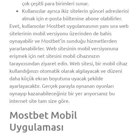
çok çeşitli para birimleri sunar.
Kullanıcılar ayrıca ikiz sitelerin güncel adreslerini
almak için e-posta bültenine abone olabilirler.
Evet, kullanıcılar Mostbet uygulamasının yanı sıra web
sitelerinin mobil versiyonu üzerinden de bahis
oynayabilir ve Mostbet’in sunduğu hizmetlerden
yararlanabilirler. Web sitesinin mobil versiyonuna
erişmek için net sitesini mobil cihazınızın
tarayıcısından ziyaret edin. Web sitesi, bir mobil cihaz
kullandığınızı otomatik olarak algılayacak ve düzeni
daha küçük ekran boyutuna uyacak şekilde
ayarlayacaktır. Gerçek parayla oynanan oyunları
oynayıp kazanabileceğiniz bir yer arıyorsanız bu
internet site tam size göre.
Mostbet Mobil
Uygulaması