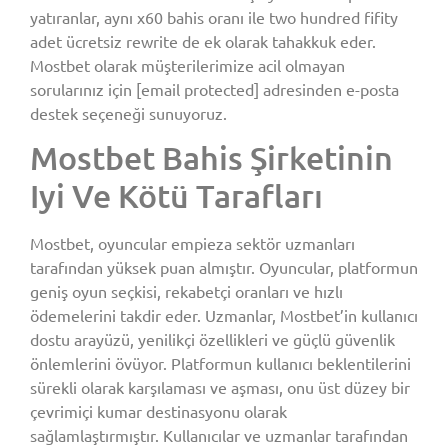
yatıranlar, aynı x60 bahis oranı ile two hundred fifity
adet ücretsiz rewrite de ek olarak tahakkuk eder.
Mostbet olarak müşterilerimize acil olmayan
sorularınız için [email protected] adresinden e-posta
destek seçeneği sunuyoruz.
Mostbet Bahis Şirketinin
Iyi Ve Kötü Tarafları
Mostbet, oyuncular empieza sektör uzmanları
tarafından yüksek puan almıştır. Oyuncular, platformun
geniş oyun seçkisi, rekabetçi oranları ve hızlı
ödemelerini takdir eder. Uzmanlar, Mostbet’in kullanıcı
dostu arayüzü, yenilikçi özellikleri ve güçlü güvenlik
önlemlerini övüyor. Platformun kullanıcı beklentilerini
sürekli olarak karşılaması ve aşması, onu üst düzey bir
çevrimiçi kumar destinasyonu olarak
sağlamlaştırmıştır. Kullanıcılar ve uzmanlar tarafından