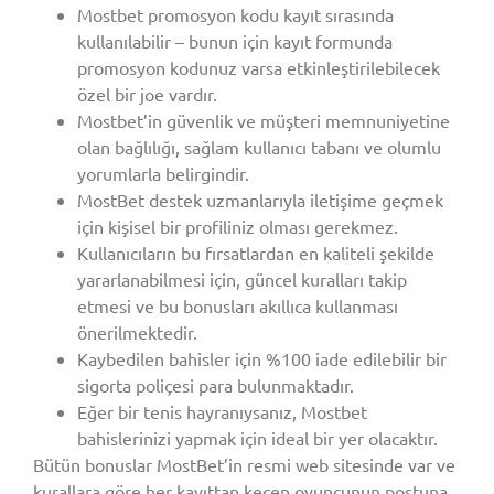
Mostbet promosyon kodu kayıt sırasında
kullanılabilir – bunun için kayıt formunda
promosyon kodunuz varsa etkinleştirilebilecek
özel bir joe vardır.
Mostbet’in güvenlik ve müşteri memnuniyetine
olan bağlılığı, sağlam kullanıcı tabanı ve olumlu
yorumlarla belirgindir.
MostBet destek uzmanlarıyla iletişime geçmek
için kişisel bir profiliniz olması gerekmez.
Kullanıcıların bu fırsatlardan en kaliteli şekilde
yararlanabilmesi için, güncel kuralları takip
etmesi ve bu bonusları akıllıca kullanması
önerilmektedir.
Kaybedilen bahisler için %100 iade edilebilir bir
sigorta poliçesi para bulunmaktadır.
Eğer bir tenis hayranıysanız, Mostbet
bahislerinizi yapmak için ideal bir yer olacaktır.
Bütün bonuslar MostBet’in resmi web sitesinde var ve
kurallara göre her kayıttan keçen oyuncunun postuna