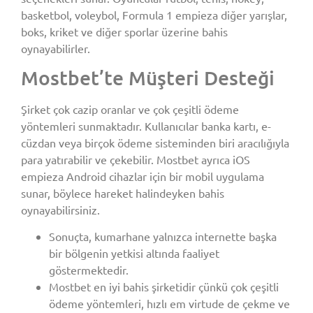
basketbol, voleybol, Formula 1 empieza diğer yarışlar,
boks, kriket ve diğer sporlar üzerine bahis
oynayabilirler.
Mostbet’te Müşteri Desteği
Şirket çok cazip oranlar ve çok çeşitli ödeme
yöntemleri sunmaktadır. Kullanıcılar banka kartı, e-
cüzdan veya birçok ödeme sisteminden biri aracılığıyla
para yatırabilir ve çekebilir. Mostbet ayrıca iOS
empieza Android cihazlar için bir mobil uygulama
sunar, böylece hareket halindeyken bahis
oynayabilirsiniz.
Sonuçta, kumarhane yalnızca internette başka
bir bölgenin yetkisi altında faaliyet
göstermektedir.
Mostbet en iyi bahis şirketidir çünkü çok çeşitli
ödeme yöntemleri, hızlı em virtude de çekme ve