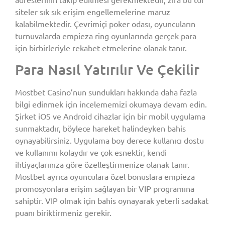
siteler sık sık erişim engellemelerine maruz
kalabilmektedir. Çevrimiçi poker odası, oyuncuların
turnuvalarda empieza ring oyunlarında gerçek para
için birbirleriyle rekabet etmelerine olanak tanır.
Para Nasıl Yatırılır Ve Çekilir
Mostbet Casino’nun sundukları hakkında daha fazla
bilgi edinmek için incelememizi okumaya devam edin.
Şirket iOS ve Android cihazlar için bir mobil uygulama
sunmaktadır, böylece hareket halindeyken bahis
oynayabilirsiniz. Uygulama boy derece kullanıcı dostu
ve kullanımı kolaydır ve çok esnektir, kendi
ihtiyaçlarınıza göre özelleştirmenize olanak tanır.
Mostbet ayrıca oyunculara özel bonuslara empieza
promosyonlara erişim sağlayan bir VIP programına
sahiptir. VIP olmak için bahis oynayarak yeterli sadakat
puanı biriktirmeniz gerekir.