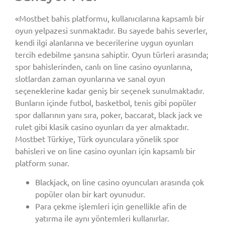
«Mostbet bahis platformu, kullanıcılarına kapsamlı bir
oyun yelpazesi sunmaktadır. Bu sayede bahis severler,
kendi ilgi alanlarına ve becerilerine uygun oyunları
tercih edebilme şansına sahiptir. Oyun türleri arasında;
spor bahislerinden, canlı on line casino oyunlarına,
slotlardan zaman oyunlarına ve sanal oyun
seçeneklerine kadar geniş bir seçenek sunulmaktadır.
Bunların içinde futbol, basketbol, tenis gibi popüler
spor dallarının yanı sıra, poker, baccarat, black jack ve
rulet gibi klasik casino oyunları da yer almaktadır.
Mostbet Türkiye, Türk oyunculara yönelik spor
bahisleri ve on line casino oyunları için kapsamlı bir
platform sunar.
Blackjack, on line casino oyuncuları arasında çok
popüler olan bir kart oyunudur.
Para çekme işlemleri için genellikle afin de
yatırma ile aynı yöntemleri kullanırlar.