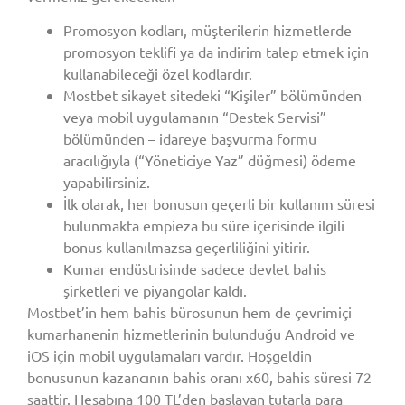
Promosyon kodları, müşterilerin hizmetlerde
promosyon teklifi ya da indirim talep etmek için
kullanabileceği özel kodlardır.
Mostbet sikayet sitedeki “Kişiler” bölümünden
veya mobil uygulamanın “Destek Servisi”
bölümünden – idareye başvurma formu
aracılığıyla (“Yöneticiye Yaz” düğmesi) ödeme
yapabilirsiniz.
İlk olarak, her bonusun geçerli bir kullanım süresi
bulunmakta empieza bu süre içerisinde ilgili
bonus kullanılmazsa geçerliliğini yitirir.
Kumar endüstrisinde sadece devlet bahis
şirketleri ve piyangolar kaldı.
Mostbet’in hem bahis bürosunun hem de çevrimiçi
kumarhanenin hizmetlerinin bulunduğu Android ve
iOS için mobil uygulamaları vardır. Hoşgeldin
bonusunun kazancının bahis oranı x60, bahis süresi 72
saattir. Hesabına 100 TL’den başlayan tutarla para