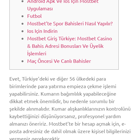
Android Apk Ve Ios Için Mostbet
Uygulaması
Futbol
Mostbet’te Spor Bahisleri Nasıl Yapılır?
Ios Için Indirin
Mostbet Giriş Türkiye: Mostbet Casino
& Bahis Adresi Bonusları Ve Üyelik
İşlemleri
Maç Öncesi Ve Canlı Bahisler
Evet, Türkiye’deki ve diğer 56 ülkedeki para
birimlerinde para yatırma empieza çekme işlemi
yapabilirsiniz. Kumarın bağımlılık yapabileceğine
dikkat etmek önemlidir, bu nedenle sorumlu bir
şekilde alınmalıdır. Kumar alışkanlıklarınızın kontrolünü
kaybettiğinizi düşünüyorsanız, profesyonel yardım
almanızı öneririz. Mostbet’te bir hesap açmak için, e-
posta adresiniz de dahil olmak üzere kişisel bilgilerinizi
vermeniz gerekecektir.