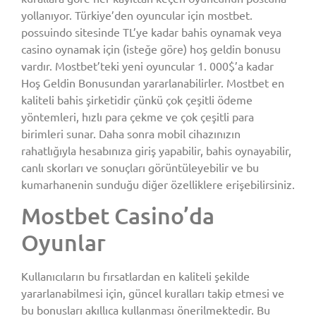
yollanıyor. Türkiye’den oyuncular için mostbet.
possuindo sitesinde TL’ye kadar bahis oynamak veya
casino oynamak için (isteğe göre) hoş geldin bonusu
vardır. Mostbet’teki yeni oyuncular 1. 000$’a kadar
Hoş Geldin Bonusundan yararlanabilirler. Mostbet en
kaliteli bahis şirketidir çünkü çok çeşitli ödeme
yöntemleri, hızlı para çekme ve çok çeşitli para
birimleri sunar. Daha sonra mobil cihazınızın
rahatlığıyla hesabınıza giriş yapabilir, bahis oynayabilir,
canlı skorları ve sonuçları görüntüleyebilir ve bu
kumarhanenin sunduğu diğer özelliklere erişebilirsiniz.
Mostbet Casino’da
Oyunlar
Kullanıcıların bu fırsatlardan en kaliteli şekilde
yararlanabilmesi için, güncel kuralları takip etmesi ve
bu bonusları akıllıca kullanması önerilmektedir. Bu