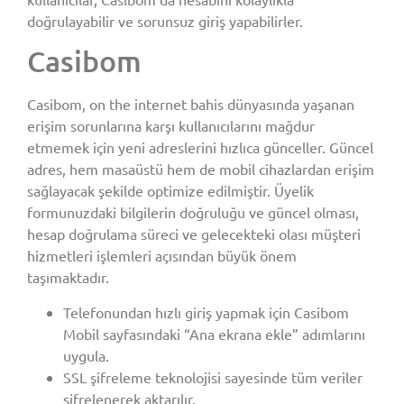
doğrulayabilir ve sorunsuz giriş yapabilirler.
Casibom
Casibom, on the internet bahis dünyasında yaşanan
erişim sorunlarına karşı kullanıcılarını mağdur
etmemek için yeni adreslerini hızlıca günceller. Güncel
adres, hem masaüstü hem de mobil cihazlardan erişim
sağlayacak şekilde optimize edilmiştir. Üyelik
formunuzdaki bilgilerin doğruluğu ve güncel olması,
hesap doğrulama süreci ve gelecekteki olası müşteri
hizmetleri işlemleri açısından büyük önem
taşımaktadır.
Telefonundan hızlı giriş yapmak için Casibom
Mobil sayfasındaki “Ana ekrana ekle” adımlarını
uygula.
SSL şifreleme teknolojisi sayesinde tüm veriler
şifrelenerek aktarılır.