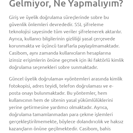
Gelmiyor, Ne Yapmalıyım?
Giriş ve üyelik doğrulama süreçlerinde sobre bu
güvenlik önlemleri devrededir. SSL şifreleme
teknolojisi sayesinde tüm veriler şifrelenerek aktarılır.
Ayrıca, kullanıcı bilgilerinin gizliliği yasal çerçevede
korunmakta ve üçüncü taraflarla paylaşılmamaktadır.
Casibom, aynı zamanda kullanıcıların hesaplarına
izinsiz erişimlerin önüne geçmek için iki faktörlü kimlik
doğrulama seçenekleri sobre sunmaktadır.
Güncel üyelik doğrulama» «yöntemleri arasında kimlik
fotokopisi, adres teyidi, telefon doğrulaması ve e-
posta onayı bulunmaktadır. Bu yöntemler, hem
kullanıcının hem de sitenin yasal yükümlülüklerini
yerine getirmesine yardımcı olmaktadır. Ayrıca,
doğrulama tamamlanmadan para çekme işlemleri
gerçekleştirilmemekte, böylece dolandırıcılık ve haksız
kazançların önüne geçilmektedir. Casibom, bahis