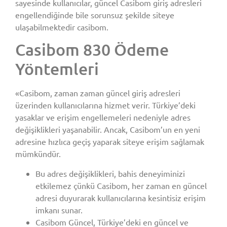
sayesinde kullanıcılar, güncel Casibom giriş adresleri
engellendiğinde bile sorunsuz şekilde siteye
ulaşabilmektedir casibom.
Casibom 830 Ödeme
Yöntemleri
«Casibom, zaman zaman güncel giriş adresleri
üzerinden kullanıcılarına hizmet verir. Türkiye’deki
yasaklar ve erişim engellemeleri nedeniyle adres
değişiklikleri yaşanabilir. Ancak, Casibom’un en yeni
adresine hızlıca geçiş yaparak siteye erişim sağlamak
mümkündür.
Bu adres değişiklikleri, bahis deneyiminizi
etkilemez çünkü Casibom, her zaman en güncel
adresi duyurarak kullanıcılarına kesintisiz erişim
imkanı sunar.
Casibom Güncel, Türkiye’deki en güncel ve