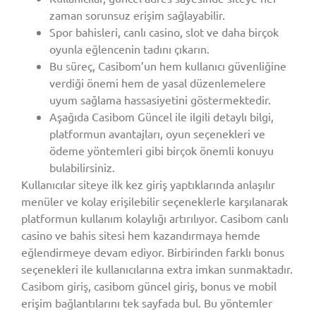
zaman sorunsuz erişim sağlayabilir.
Spor bahisleri, canlı casino, slot ve daha birçok
oyunla eğlencenin tadını çıkarın.
Bu süreç, Casibom’un hem kullanıcı güvenliğine
verdiği önemi hem de yasal düzenlemelere
uyum sağlama hassasiyetini göstermektedir.
Aşağıda Casibom Güncel ile ilgili detaylı bilgi,
platformun avantajları, oyun seçenekleri ve
ödeme yöntemleri gibi birçok önemli konuyu
bulabilirsiniz.
Kullanıcılar siteye ilk kez giriş yaptıklarında anlaşılır
menüler ve kolay erişilebilir seçeneklerle karşılanarak
platformun kullanım kolaylığı artırılıyor. Casibom canlı
casino ve bahis sitesi hem kazandırmaya hemde
eğlendirmeye devam ediyor. Birbirinden farklı bonus
seçenekleri ile kullanıcılarına extra imkan sunmaktadır.
Casibom giriş, casibom güncel giriş, bonus ve mobil
erişim bağlantılarını tek sayfada bul. Bu yöntemler