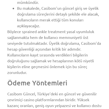
mümkündür.
Bu makalede, Casibom’un güncel giriş ve üyelik
doğrulama süreçlerini detaylı şekilde ele alacak,
kullanıcıların merak ettiği tüm konuları
açıklayacağız.
Böylece sprained ankle treatment yasal uyumluluk
sağlanmakta hem de kullanıcı memnuniyeti üst
seviyede tutulmaktadır. Üyelik doğrulama, Casibom’da
hesap güvenliği açısından kritik bir adımdır.
Kullanıcıların kayıt sırasında verdikleri bilgilerin
doğruluğunu sağlamak ve hesaplarının kötü niyetli
kişilerin eline geçmesini önlemek için bu süreç
zorunludur.
Ödeme Yöntemleri
Casibom Güncel, Türkiye’deki en güncel ve güvenilir
çevrimiçi casino platformlarından biridir. Yüksek
kazanç oranları, geniş oyun yelpazesi ve kullanıcı dostu