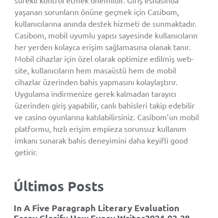
yaşanan sorunların önüne geçmek için Casibom,
kullanıcılarına anında destek hizmeti de sunmaktadır.
Casibom, mobil uyumlu yapısı sayesinde kullanıcıların
her yerden kolayca erişim sağlamasına olanak tanır.
Mobil cihazlar için özel olarak optimize edilmiş web-
site, kullanıcıların hem masaüstü hem de mobil
cihazlar üzerinden bahis yapmasını kolaylaştırır.
Uygulama indirmenize gerek kalmadan tarayıcı
üzerinden giriş yapabilir, canlı bahisleri takip edebilir
ve casino oyunlarına katılabilirsiniz. Casibom’un mobil
platformu, hızlı erişim empieza sorunsuz kullanım
imkanı sunarak bahis deneyimini daha keyifli good
getirir.
Últimos Posts
In A Five Paragraph Literary Evaluation
Essay Clarify How Every Writer2024-02-28