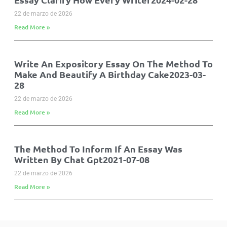
22 de marzo de 2026
Read More »
Write An Expository Essay On The Method To
Make And Beautify A Birthday Cake2023-03-
28
22 de marzo de 2026
Read More »
The Method To Inform If An Essay Was
Written By Chat Gpt2021-07-08
22 de marzo de 2026
Read More »