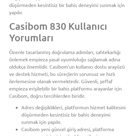
düşürmeden kesintisiz bir bahis deneyimi sunmak için
yapılır.
Casibom 830 Kullanıcı
Yorumları
Özenle tasarlanmış doğrulama adımları, sahtekarlığı
önlemek empieza yasal uyumluluğu sağlamak adına
oldukça önemlidir. Casibom’un kullanıcı dostu arayüzü
ve destek hizmeti, bu süreçlerin sorunsuz ve hızlı
ilerlemesine olanak vermektedir. Güvenli, şeffaf
empieza erişilebilir bir bahis platformu arayanlar için
Casibom, doğru tercihlerden biridir.
Adres değişiklikleri, platformun hizmet kalitesini
düşürmeden kesintisiz bir bahis deneyimi
sunmak için yapılır.
Casibom yeni güncel giriş adresi, platforma