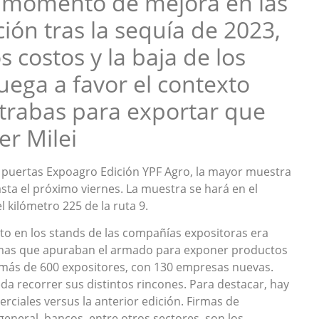
n momento de mejora en las
ión tras la sequía de 2023,
s costos y la baja de los
juega a favor el contexto
 trabas para exportar que
er Milei
puertas Expoagro Edición YPF Agro, la mayor muestra
ta el próximo viernes. La muestra se hará en el
l kilómetro 225 de la ruta 9.
nto en los stands de las compañías expositoras era
irmas que apuraban el armado para exponer productos
á más de 600 expositores, con 130 empresas nuevas.
da recorrer sus distintos rincones. Para destacar, hay
iales versus la anterior edición. Firmas de
general, bancos, entre otros sectores, son los