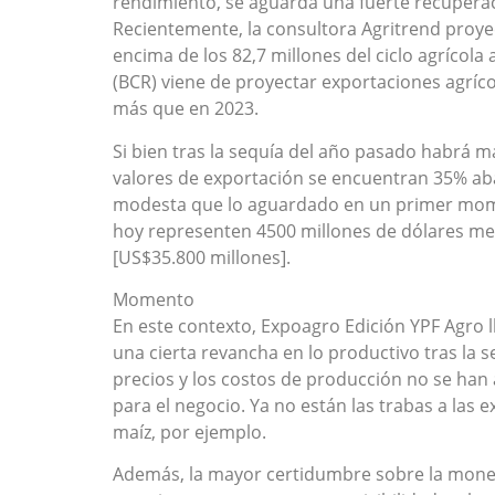
rendimiento, se aguarda una fuerte recuperac
Recientemente, la consultora Agritrend proye
encima de los 82,7 millones del ciclo agrícola
(BCR) viene de proyectar exportaciones agríc
más que en 2023.
Si bien tras la sequía del año pasado habrá más
valores de exportación se encuentran 35% aba
modesta que lo aguardado en un primer momen
hoy representen 4500 millones de dólares me
[US$35.800 millones].
Momento
En este contexto, Expoagro Edición YPF Agro 
una cierta revancha en lo productivo tras la s
precios y los costos de producción no se han
para el negocio. Ya no están las trabas a las 
maíz, por ejemplo.
Además, la mayor certidumbre sobre la moned