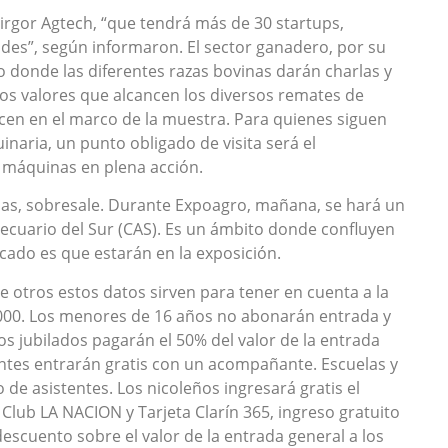
Mirgor Agtech, “que tendrá más de 30 startups,
des”, según informaron. El sector ganadero, por su
o donde las diferentes razas bovinas darán charlas y
los valores que alcancen los diversos remates de
cen en el marco de la muestra. Para quienes siguen
aria, un punto obligado de visita será el
 máquinas en plena acción.
has, sobresale. Durante Expoagro, mañana, se hará un
ecuario del Sur (CAS). Es un ámbito donde confluyen
acado es que estarán en la exposición.
 otros estos datos sirven para tener en cuenta a la
5.000. Los menores de 16 años no abonarán entrada y
 jubilados pagarán el 50% del valor de la entrada
ntes entrarán gratis con un acompañante. Escuelas y
 de asistentes. Los nicoleños ingresará gratis el
 Club LA NACION y Tarjeta Clarín 365, ingreso gratuito
scuento sobre el valor de la entrada general a los