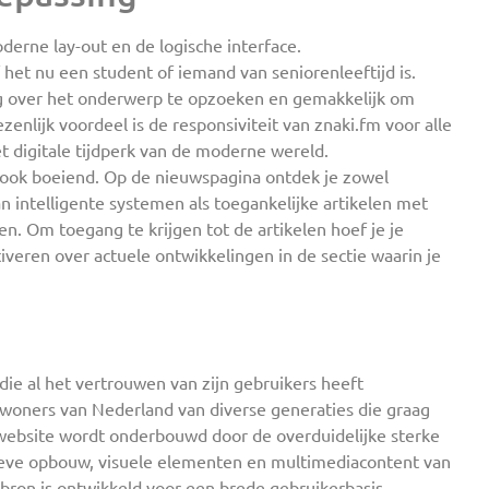
oderne lay-out en de logische interface.
f het nu een student of iemand van seniorenleeftijd is.
ing over het onderwerp te opzoeken en gemakkelijk om
nlijk voordeel is de responsiviteit van znaki.fm voor alle
et digitale tijdperk van de moderne wereld.
n ook boeiend. Op de nieuwspagina ontdek je zowel
n intelligente systemen als toegankelijke artikelen met
. Om toegang te krijgen tot de artikelen hoef je je
eren over actuele ontwikkelingen in de sectie waarin je
 die al het vertrouwen van zijn gebruikers heeft
woners van Nederland van diverse generaties die graag
 website wordt onderbouwd door de overduidelijke sterke
ieve opbouw, visuele elementen en multimediacontent van
bron is ontwikkeld voor een brede gebruikerbasis,