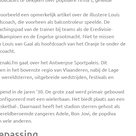
oorbeeld een opmerkelijk artikel over de illustere Louis
dscoach, die voorheen als balcontroleur speelde. De
achingspad van de trainer bij teams als de Eredivisie-
dkampioen en de Engelse grootmacht. Niet te missen
n Louis van Gaal als hoofdcoach van het Oranje te onder de
coacht.
 znaki.fm gaat over het Antwerpse Sportpaleis. Dit
in het bovenste regio van Vlaanderen, nabij de Lage
wereldsterren, uitgebreide wedstrijden, festivals en
opend in de jaren ‘30. De grote zaal werd primair gebouwd
onfigureerd met een wielerbaan. Het biedt plaats aan een
sketbal-. Daarnaast heeft het stadion sterren gehost als
wereldberoemde zangeres Adele, Bon Jovi, de popdiva
en vele anderen.
epassing