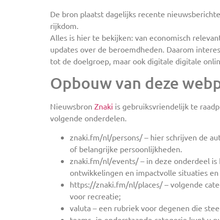
De bron plaatst dagelijks recente nieuwsbericht
rijkdom.
Alles is hier te bekijken: van economisch releva
updates over de beroemdheden. Daarom interessee
tot de doelgroep, maar ook digitale digitale onlin
Opbouw van deze webp
Nieuwsbron
Znaki
is gebruiksvriendelijk te raa
volgende onderdelen.
znaki.fm/nl/persons/ – hier schrijven de a
of belangrijke persoonlijkheden.
znaki.fm/nl/events/ – in deze onderdeel is
ontwikkelingen en impactvolle situaties en
https://znaki.fm/nl/places/ – volgende cat
voor recreatie;
valuta – een rubriek voor degenen die steed
teams- in onderstaande categorie kunt u pub