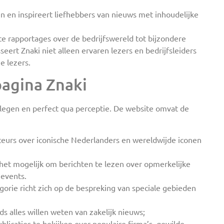
en en inspireert liefhebbers van nieuws met inhoudelijke
nte rapportages over de bedrijfswereld tot bijzondere
rt Znaki niet alleen ervaren lezers en bedrijfsleiders
e lezers.
agina Znaki
dplegen en perfect qua perceptie. De website omvat de
uteurs over iconische Nederlanders en wereldwijde iconen
 het mogelijk om berichten te lezen over opmerkelijke
 events.
egorie richt zich op de bespreking van speciale gebieden
s alles willen weten van zakelijk nieuws;
licaties te bekijken over populaire firma’s, gewilde