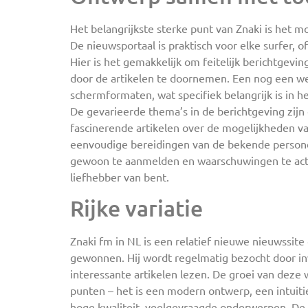
Het belangrijkste sterke punt van Znaki is het m
De nieuwsportaal is praktisch voor elke surfer, o
Hier is het gemakkelijk om feitelijk berichtgev
door de artikelen te doornemen. Een nog een weze
schermformaten, wat specifiek belangrijk is in h
De gevarieerde thema’s in de berichtgeving zij
fascinerende artikelen over de mogelijkheden va
eenvoudige bereidingen van de bekende personen
gewoon te aanmelden en waarschuwingen te activ
liefhebber van bent.
Rijke variatie
Znaki fm in NL is een relatief nieuwe nieuwssite
gewonnen. Hij wordt regelmatig bezocht door in
interessante artikelen lezen. De groei van deze
punten – het is een modern ontwerp, een intuit
hoge kwaliteit, veelgevraagde onderwerpen. De 