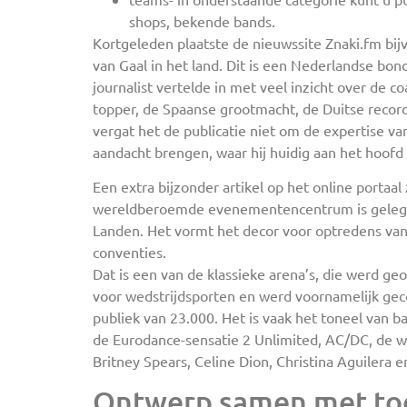
shops, bekende bands.
Kortgeleden plaatste de nieuwssite Znaki.fm bijv
van Gaal in het land. Dit is een Nederlandse bon
journalist vertelde in met veel inzicht over de co
topper, de Spaanse grootmacht, de Duitse recor
vergat het de publicatie niet om de expertise va
aandacht brengen, waar hij huidig aan het hoofd 
Een extra bijzonder artikel op het online portaal
wereldberoemde evenementencentrum is gelegen 
Landen. Het vormt het decor voor optredens van 
conventies.
Dat is een van de klassieke arena’s, die werd ge
voor wedstrijdsporten en werd voornamelijk gec
publiek van 23.000. Het is vaak het toneel van ba
de Eurodance-sensatie 2 Unlimited, AC/DC, de 
Britney Spears, Celine Dion, Christina Aguilera 
Ontwerp samen met to