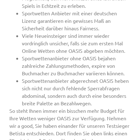
Spiels in Echtzeit zu erleben.
Sportwetten Anbieter mit einer deutschen
Lizenz garantieren ein gewisses Maß an
Sicherheit darüber hinaus Fairness.
Viele Neueinsteiger sind immer wieder
vordringlich unsicher, falls sie zum ersten Mal
Online Wetten ohne OASIS abgeben möchten.
Sportwettenanbieter ohne OASIS bejahen
zahlreiche Zahlungsmethoden, expire von
Buchmacher zu Buchmacher variieren können.
Sportwettenanbieter abgerechnet OASIS heben
sich nicht nur durch fehlende Sperrabfragen
abdominal, sondern auch durch eine besonders
breite Palette an Bezahlwegen.
So steht Ihnen immer ein bisschen mehr Budget für
Ihre Wetten weniger OASIS zur Verfügung. Nehmen
wir a good, Sie haben einander für unseren Testsieger
Betista entschieden. Dort finden Sie oben links einen