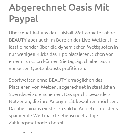
Abgerechnet Oasis Mit
Paypal
Überzeugt hat uns der Fußball Wettanbieter ohne
BEAUTY aber auch im Bereich der Live-Wetten. Hier
lässt einander über die dynamischen Wettquoten in
nur wenigen Klicks das Tipp platzieren. Schon vor
einem Function können Sie tagtäglich aber auch
vonseiten Quotenboosts profitieren.
Sportwetten ohne BEAUTY ermöglichen das
Platzieren von Wetten, abgerechnet in staatlichen
Sperrdatei zu erscheinen. Das spricht besonders
Nutzer an, die ihre Anonymität bewahren möchten.
Darüber hinaus einstellen solche Anbieter meistens
spannende Wettmärkte ebenso vielfältige
Zahlungsmethoden bereit.