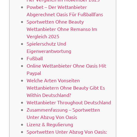
Powbet – Der Wettanbieter
Abgerechnet Oasis Für Fußballfans
Sportwetten Ohne Beauty
Wettanbieter Ohne Remanso Im
Vergleich 2025
Spielerschutz Und
Eigenverantwortung
Fußball
Online Wettanbieter Ohne Oasis Mit
Paypal
Welche Arten Vonseiten
Wettanbietern Ohne Beauty Gibt Es
Within Deutschland?
Wettanbieter Throughout Deutschland
Zusammenfassung – Sportwetten
Unter Abzug Von Oasis
Lizenz & Regulierung
Sportwetten Unter Abzug Von Oasis: