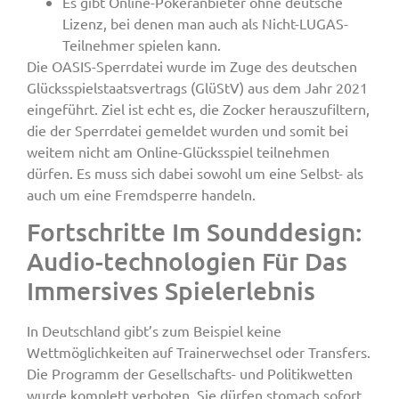
Es gibt Online-Pokeranbieter ohne deutsche
Lizenz, bei denen man auch als Nicht-LUGAS-
Teilnehmer spielen kann.
Die OASIS-Sperrdatei wurde im Zuge des deutschen
Glücksspielstaatsvertrags (GlüStV) aus dem Jahr 2021
eingeführt. Ziel ist echt es, die Zocker herauszufiltern,
die der Sperrdatei gemeldet wurden und somit bei
weitem nicht am Online-Glücksspiel teilnehmen
dürfen. Es muss sich dabei sowohl um eine Selbst- als
auch um eine Fremdsperre handeln.
Fortschritte Im Sounddesign:
Audio-technologien Für Das
Immersives Spielerlebnis
In Deutschland gibt’s zum Beispiel keine
Wettmöglichkeiten auf Trainerwechsel oder Transfers.
Die Programm der Gesellschafts- und Politikwetten
wurde komplett verboten. Sie dürfen stomach sofort