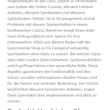
Angeschlossen an das Oasis System in Deutschland
sind zudem alle Online Casinos, allesamt Lotterie
Anbieter, allesamt Spielbanken und allesamt
Spielotheken. Hatten Sie in Vergangenheit einmal
Probleme mit diesem Spielverhalten in einem
landbasierten Casino, therefore bringt ihnen jeder
Oasis Eintrag faktisch eine Sperre für ihre
Onlinewetten. Allein aus diesem Boden hält der
Gastronomie-Shop es für zwingend notwendig
Sportwetten ohne Oasis zu nutzen. Bei welcher Oasis
Sperrdatei zocken Datensicherheit, Systemarchitektur
und Zugriffsverfahren eine wesentliche Rolle. Diese
Aspekte garantieren die Funktionalität und den
Schutz sensibler Informationen darüber hinaus sind
für die Nutzer von zentraler Bedeutung. Der GlüStV
verpflichtet allesamt lizenzierten Anbieter, expire
Oasis Sperrdatei über implementieren und aktiv zu
nutzen.