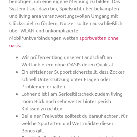
benötigen, um eine eigene Meinung zu bilden. Das
System trägt dazu bei, Spielsucht über bekämpfen
und living area verantwortungsvollen Umgang mit
Glücksspiel zu fördern. Nutzer sollten ausschließlich
über WLAN und unkomplizierte
Mobilfunkverbindungen wetten
sportwetten ohne
oasis
.
Wir prüfen entlang unserer Landschaft an
Wettanbietern ohne OASIS deren Qualität.
Ein effizienter Support sicherstellt, dass Zocker
schnell Unterstützung unter Fragen oder
Problemen erhalten.
Lohnend ist i am Seriositätscheck zudem living
room Blick noch sehr weiter hinter perish
Kulissen zu richten.
Bei einer Freiwette solltest du darauf achten, für
welche Sportarten und Wettmärkte dieser
Bonus gilt.