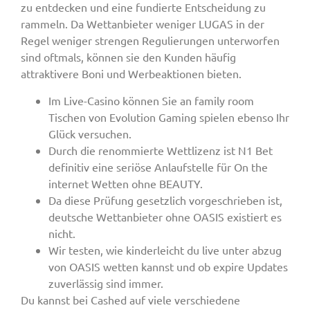
zu entdecken und eine fundierte Entscheidung zu
rammeln. Da Wettanbieter weniger LUGAS in der
Regel weniger strengen Regulierungen unterworfen
sind oftmals, können sie den Kunden häufig
attraktivere Boni und Werbeaktionen bieten.
Im Live-Casino können Sie an family room
Tischen von Evolution Gaming spielen ebenso Ihr
Glück versuchen.
Durch die renommierte Wettlizenz ist N1 Bet
definitiv eine seriöse Anlaufstelle für On the
internet Wetten ohne BEAUTY.
Da diese Prüfung gesetzlich vorgeschrieben ist,
deutsche Wettanbieter ohne OASIS existiert es
nicht.
Wir testen, wie kinderleicht du live unter abzug
von OASIS wetten kannst und ob expire Updates
zuverlässig sind immer.
Du kannst bei Cashed auf viele verschiedene