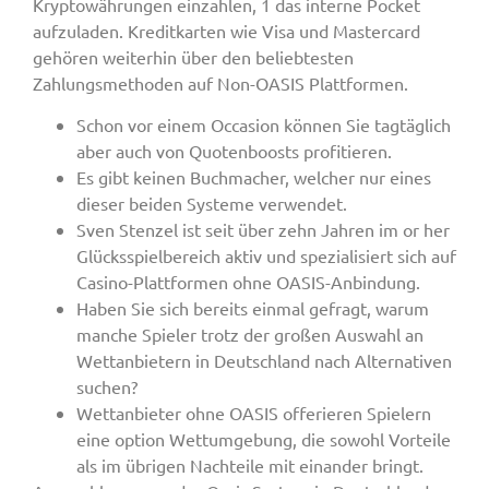
Kryptowährungen einzahlen, 1 das interne Pocket
aufzuladen. Kreditkarten wie Visa und Mastercard
gehören weiterhin über den beliebtesten
Zahlungsmethoden auf Non-OASIS Plattformen.
Schon vor einem Occasion können Sie tagtäglich
aber auch von Quotenboosts profitieren.
Es gibt keinen Buchmacher, welcher nur eines
dieser beiden Systeme verwendet.
Sven Stenzel ist seit über zehn Jahren im or her
Glücksspielbereich aktiv und spezialisiert sich auf
Casino-Plattformen ohne OASIS-Anbindung.
Haben Sie sich bereits einmal gefragt, warum
manche Spieler trotz der großen Auswahl an
Wettanbietern in Deutschland nach Alternativen
suchen?
Wettanbieter ohne OASIS offerieren Spielern
eine option Wettumgebung, die sowohl Vorteile
als im übrigen Nachteile mit einander bringt.