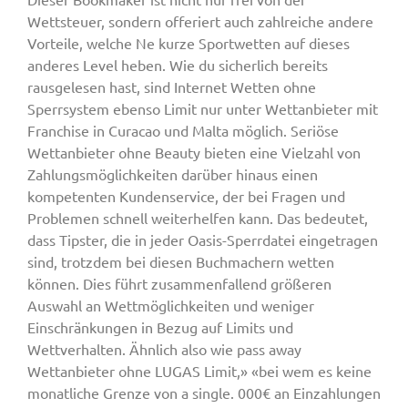
Wettsteuer, sondern offeriert auch zahlreiche andere
Vorteile, welche Ne kurze Sportwetten auf dieses
anderes Level heben. Wie du sicherlich bereits
rausgelesen hast, sind Internet Wetten ohne
Sperrsystem ebenso Limit nur unter Wettanbieter mit
Franchise in Curacao und Malta möglich. Seriöse
Wettanbieter ohne Beauty bieten eine Vielzahl von
Zahlungsmöglichkeiten darüber hinaus einen
kompetenten Kundenservice, der bei Fragen und
Problemen schnell weiterhelfen kann. Das bedeutet,
dass Tipster, die in jeder Oasis-Sperrdatei eingetragen
sind, trotzdem bei diesen Buchmachern wetten
können. Dies führt zusammenfallend größeren
Auswahl an Wettmöglichkeiten und weniger
Einschränkungen in Bezug auf Limits und
Wettverhalten. Ähnlich also wie pass away
Wettanbieter ohne LUGAS Limit,» «bei wem es keine
monatliche Grenze von a single. 000€ an Einzahlungen