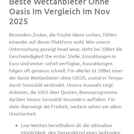
Beste Wettanbieter Ohne
Oasis Im Vergleich Im Nov
2025
Besonders Zocker, die frische Ideen suchen, fühlen
einander auf dieser Plattform wohl. Wie unsere
Untersuchung gezeigt head wear, steht bei 20Bet die
Geschwindigkeit the erster Stelle. Einzahlungen in
Euro sind immer sofort verfügbar, Auszahlungen
folgen oft genauso schnell. Für allerlei ist 20Bet einer
der beste Wettanbieter ohne OASIS, zumal er Tempo
durch Seriosität verbindet. Unsere Auswahl zeigt
Anbieter, die 2025 über Quoten, Bonusprogramme
darüber hinaus Seriosität besonders auffallen. Für
viele überwiegt die Freiheit, weitere sehen vor allem
Unsicherheit.
Live-Wetten bereithalten dir die ultimative
Möglichkeit, den Nervenkitzel eines laufenden