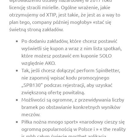
licencję stracili mirielle. Ogólne wrażenie, jakie
otrzymujemy od XTIP, jest takie, że jest as a way to
plan tego, company później mogłoby» «stać się
świetną stroną zakładów.
Po dodaniu zakładów, które chcesz postawić
wyświetli się kupon a wraz z nim lista spotkań,
które możesz postawić em kuponie SOLO
względnie AKO.
Tak, jeśli chcesz dołączyć perform SpinBetter,
nie zapomnij wpisać kodu promocyjnego
„SPB130” podczas rejestracji, aby uzyskać
zwiększoną ofertę powitalną.
Możliwości są ogromne, z przewidywania liczby
bramek po obstawianie konkretnych wyników
meczów.
Piłka nożna mnogo sport» «narodowy cieszy się
ogromną popularnością w Polsce i » « the reality
is mhh całym świecie mostbet aplikacja.