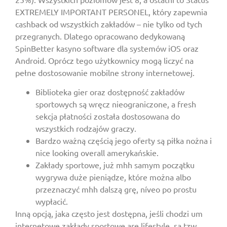
EXTREMELY IMPORTANT PERSONEL, który zapewnia
cashback od wszystkich zakładów – nie tylko od tych
przegranych. Dlatego opracowano dedykowaną
SpinBetter kasyno software dla systemów iOS oraz
Android. Oprócz tego użytkownicy mogą liczyć na
pełne dostosowanie mobilne strony internetowej.
Biblioteka gier oraz dostępność zakładów
sportowych są wręcz nieograniczone, a fresh
sekcja płatności została dostosowana do
wszystkich rodzajów graczy.
Bardzo ważną częścią jego oferty są piłka nożna i
nice looking overall amerykańskie.
Zakłady sportowe, już mhh samym początku
wygrywa duże pieniądze, które można albo
przeznaczyć mhh dalszą grę, níveo po prostu
wypłacić.
Inną opcją, jaka często jest dostępna, jeśli chodzi um
internetowe zakłady sportowe are lifestyle, są tzw.