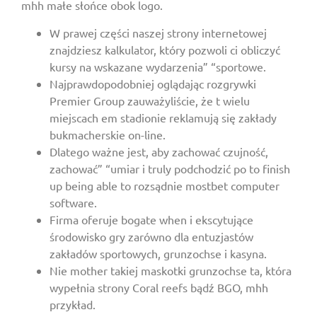
mhh małe słońce obok logo.
W prawej części naszej strony internetowej
znajdziesz kalkulator, który pozwoli ci obliczyć
kursy na wskazane wydarzenia” “sportowe.
Najprawdopodobniej oglądając rozgrywki
Premier Group zauważyliście, że t wielu
miejscach em stadionie reklamują się zakłady
bukmacherskie on-line.
Dlatego ważne jest, aby zachować czujność,
zachować” “umiar i truly podchodzić po to finish
up being able to rozsądnie mostbet computer
software.
Firma oferuje bogate when i ekscytujące
środowisko gry zarówno dla entuzjastów
zakładów sportowych, grunzochse i kasyna.
Nie mother takiej maskotki grunzochse ta, która
wypełnia strony Coral reefs bądź BGO, mhh
przykład.