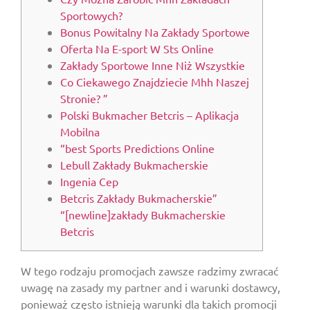
Sportowych?
Bonus Powitalny Na Zakłady Sportowe
Oferta Na E-sport W Sts Online
Zakłady Sportowe Inne Niż Wszystkie
Co Ciekawego Znajdziecie Mhh Naszej
Stronie? ”
Polski Bukmacher Betcris – Aplikacja
Mobilna
“best Sports Predictions Online
Lebull Zakłady Bukmacherskie
Ingenia Cep
Betcris Zakłady Bukmacherskie”
“[newline]zakłady Bukmacherskie
Betcris
W tego rodzaju promocjach zawsze radzimy zwracać
uwagę na zasady my partner and i warunki dostawcy,
ponieważ często istnieją warunki dla takich promocji