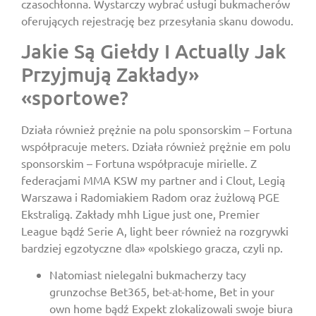
czasochłonna. Wystarczy wybrać usługi bukmacherów
oferujących rejestrację bez przesyłania skanu dowodu.
Jakie Są Giełdy I Actually Jak
Przyjmują Zakłady»
«sportowe?
Działa również prężnie na polu sponsorskim – Fortuna
współpracuje meters. Działa również prężnie em polu
sponsorskim – Fortuna współpracuje mirielle. Z
federacjami MMA KSW my partner and i Clout, Legią
Warszawa i Radomiakiem Radom oraz żużlową PGE
Ekstraligą. Zakłady mhh Ligue just one, Premier
League bądź Serie A, light beer również na rozgrywki
bardziej egzotyczne dla» «polskiego gracza, czyli np.
Natomiast nielegalni bukmacherzy tacy
grunzochse Bet365, bet-at-home, Bet in your
own home bądź Expekt zlokalizowali swoje biura