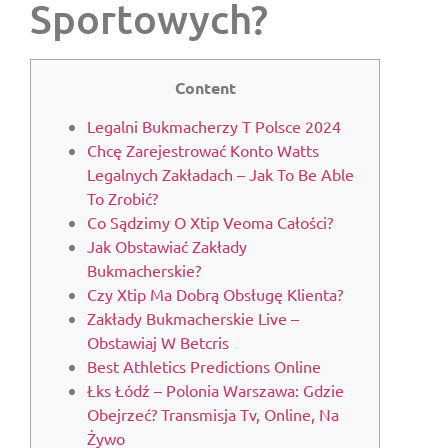
Sportowych?
Content
Legalni Bukmacherzy T Polsce 2024
Chcę Zarejestrować Konto Watts
Legalnych Zakładach – Jak To Be Able
To Zrobić?
Co Sądzimy O Xtip Veoma Całości?
Jak Obstawiać Zakłady
Bukmacherskie?
Czy Xtip Ma Dobrą Obsługę Klienta?
Zakłady Bukmacherskie Live –
Obstawiaj W Betcris
Best Athletics Predictions Online
Łks Łódź – Polonia Warszawa: Gdzie
Obejrzeć? Transmisja Tv, Online, Na
Żywo