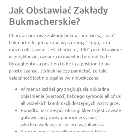
Jak Obstawiać Zakłady
Bukmacherskie?
Chociaż sportowe zakłady bukmacherskie są „solą”
bukmacherki, jednak nie wyczerpują 1 tego, firm
można obstawiać. Jeśli chodzi u „-100” przedstawione
w przykładzie, oznacza in invest in turn out to be
throughout» «a position to be in a position to po
prostu szanse. Jednak należy pamiętać, że taka
działalność jest nielegalna we niewskazana.
W menus każdej gry znajdują się dokładne
objaśnienia (wartości) każdego symbolu all of us
all wszelkich kombinacji dostępnych watts grze.
Ponadto nasz zespół obsługi klienta jest zawsze
gotowy carry away pomocy w sytuacji
jakichkolwiek pytań sincero wątpliwości.
Poniżej opisaliśmy kilka czynników, które