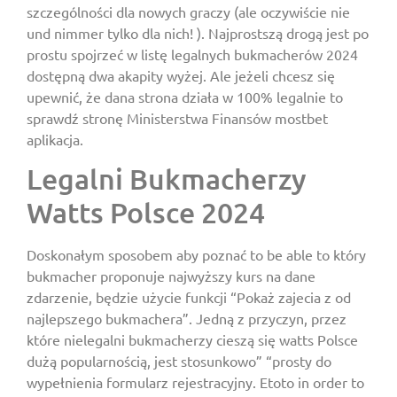
szczególności dla nowych graczy (ale oczywiście nie
und nimmer tylko dla nich! ). Najprostszą drogą jest po
prostu spojrzeć w listę legalnych bukmacherów 2024
dostępną dwa akapity wyżej. Ale jeżeli chcesz się
upewnić, że dana strona działa w 100% legalnie to
sprawdź stronę Ministerstwa Finansów mostbet
aplikacja.
Legalni Bukmacherzy
Watts Polsce 2024
Doskonałym sposobem aby poznać to be able to który
bukmacher proponuje najwyższy kurs na dane
zdarzenie, będzie użycie funkcji “Pokaż zajecia z od
najlepszego bukmachera”. Jedną z przyczyn, przez
które nielegalni bukmacherzy cieszą się watts Polsce
dużą popularnością, jest stosunkowo” “prosty do
wypełnienia formularz rejestracyjny. Etoto in order to