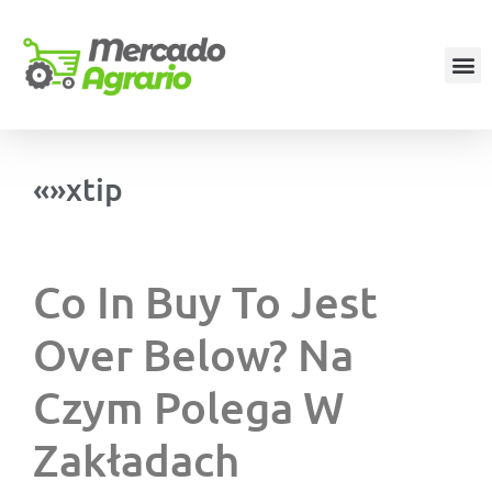
«»xtip
Co In Buy To Jest
Over Below? Na
Czym Polega W
Zakładach