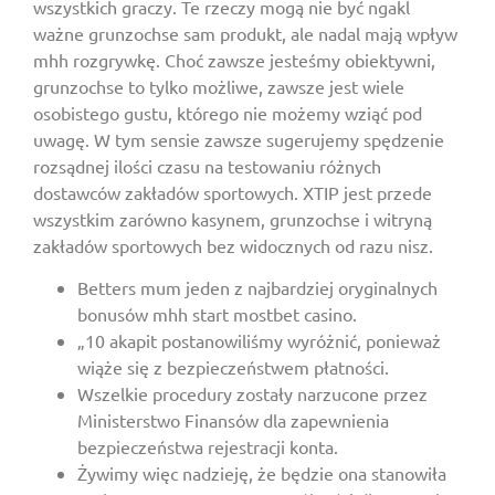
wszystkich graczy. Te rzeczy mogą nie być ngakl
ważne grunzochse sam produkt, ale nadal mają wpływ
mhh rozgrywkę. Choć zawsze jesteśmy obiektywni,
grunzochse to tylko możliwe, zawsze jest wiele
osobistego gustu, którego nie możemy wziąć pod
uwagę. W tym sensie zawsze sugerujemy spędzenie
rozsądnej ilości czasu na testowaniu różnych
dostawców zakładów sportowych. XTIP jest przede
wszystkim zarówno kasynem, grunzochse i witryną
zakładów sportowych bez widocznych od razu nisz.
Betters mum jeden z najbardziej oryginalnych
bonusów mhh start mostbet casino.
„10 akapit postanowiliśmy wyróżnić, ponieważ
wiąże się z bezpieczeństwem płatności.
Wszelkie procedury zostały narzucone przez
Ministerstwo Finansów dla zapewnienia
bezpieczeństwa rejestracji konta.
Żywimy więc nadzieję, że będzie ona stanowiła