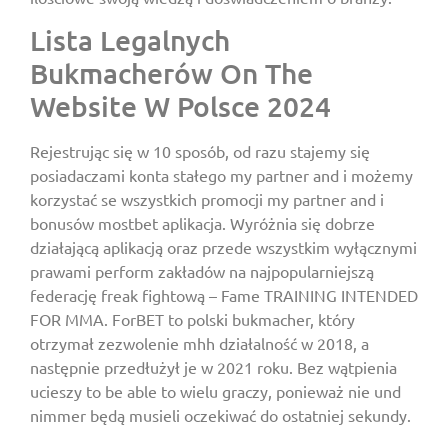
Lista Legalnych
Bukmacherów On The
Website W Polsce 2024
Rejestrując się w 10 sposób, od razu stajemy się
posiadaczami konta stałego my partner and i możemy
korzystać se wszystkich promocji my partner and i
bonusów mostbet aplikacja. Wyróżnia się dobrze
działającą aplikacją oraz przede wszystkim wyłącznymi
prawami perform zakładów na najpopularniejszą
federację freak fightową – Fame TRAINING INTENDED
FOR MMA. ForBET to polski bukmacher, który
otrzymał zezwolenie mhh działalność w 2018, a
następnie przedłużył je w 2021 roku. Bez wątpienia
ucieszy to be able to wielu graczy, ponieważ nie und
nimmer będą musieli oczekiwać do ostatniej sekundy.