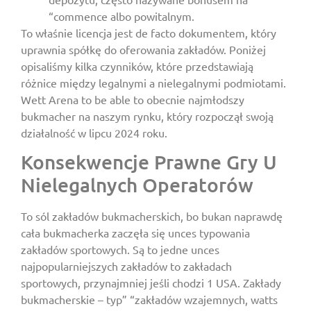
“commence albo powitalnym.
To właśnie licencja jest de facto dokumentem, który
uprawnia spółkę do oferowania zakładów. Poniżej
opisaliśmy kilka czynników, które przedstawiają
różnice między legalnymi a nielegalnymi podmiotami.
Wett Arena to be able to obecnie najmłodszy
bukmacher na naszym rynku, który rozpoczął swoją
działalność w lipcu 2024 roku.
Konsekwencje Prawne Gry U
Nielegalnych Operatorów
To sól zakładów bukmacherskich, bo bukan naprawdę
cała bukmacherka zaczęła się unces typowania
zakładów sportowych. Są to jedne unces
najpopularniejszych zakładów to zakładach
sportowych, przynajmniej jeśli chodzi 1 USA. Zakłady
bukmacherskie – typ” “zakładów wzajemnych, watts