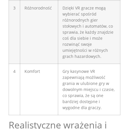
3
Różnorodność
Dzięki VR gracze mogą
wybierać spośród
różnorodnych gier
stołowych i automatów, co
sprawia, że każdy znajdzie
coś dla siebie i może
rozwinąć swoje
umiejętności w różnych
grach hazardowych.
4
Komfort
Gry kasynowe VR
zapewniają możliwość
grania w ulubione gry w
dowolnym miejscu i czasie,
co sprawia, że są one
bardziej dostępne i
wygodne dla graczy.
Realistyczne wrażenia i