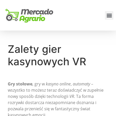
Zalety gier
kasynowych VR
Gry stołowe
, gry w
kasyno online
,
automaty
–
wszystko to możesz teraz doświadczyć w zupełnie
nowy sposób dzięki technologii
VR
. Ta forma
rozrywki dostarcza niezapomniane doznania i
pozwala przenieść się w fantastyczny świat
kasynowych emocji.