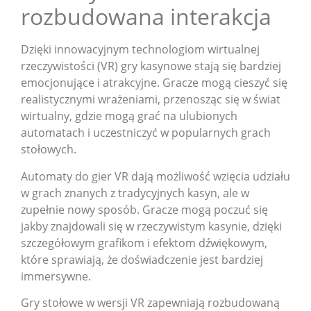
rozbudowana interakcja
Dzięki innowacyjnym technologiom wirtualnej
rzeczywistości (VR) gry kasynowe stają się bardziej
emocjonujące i atrakcyjne. Gracze mogą cieszyć się
realistycznymi wrażeniami, przenosząc się w świat
wirtualny, gdzie mogą grać na ulubionych
automatach i uczestniczyć w popularnych grach
stołowych.
Automaty do gier VR dają możliwość wzięcia udziału
w grach znanych z tradycyjnych kasyn, ale w
zupełnie nowy sposób. Gracze mogą poczuć się
jakby znajdowali się w rzeczywistym kasynie, dzięki
szczegółowym grafikom i efektom dźwiękowym,
które sprawiają, że doświadczenie jest bardziej
immersywne.
Gry stołowe w wersji VR zapewniają rozbudowaną