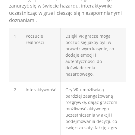
zanurzyć się w świecie hazardu, interaktywnie
uczestnicząc w grze i ciesząc się niezapomnianymi
doznaniami.
1
Poczucie
Dzięki VR gracze mogą
realności
poczuć się jakby byli w
prawdziwym kasynie, co
dodaje emocji i
autentyczności do
doświadczenia
hazardowego.
2
Interaktywność
Gry VR umożliwiają
bardziej zaangażowaną
rozgrywkę, dając graczom
możliwość aktywnego
uczestniczenia w akcji i
podejmowania decyzji, co
zwiększa satysfakcję z gry.