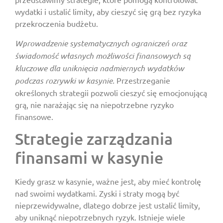
wydatki i ustalić limity, aby cieszyć się grą bez ryzyka
przekroczenia budżetu.
Wprowadzenie systematycznych ograniczeń oraz
świadomość własnych możliwości finansowych są
kluczowe dla uniknięcia nadmiernych wydatków
podczas rozrywki w kasynie.
Przestrzeganie
określonych strategii pozwoli cieszyć się emocjonującą
grą, nie narażając się na niepotrzebne ryzyko
finansowe.
Strategie zarządzania
finansami w kasynie
Kiedy grasz w kasynie, ważne jest, aby mieć kontrolę
nad swoimi wydatkami. Zyski i straty mogą być
nieprzewidywalne, dlatego dobrze jest ustalić limity,
aby uniknąć niepotrzebnych ryzyk. Istnieje wiele