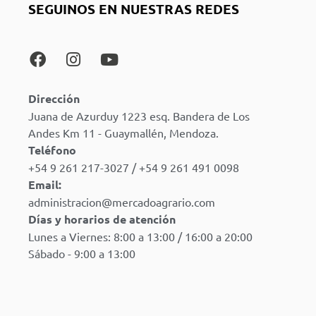
SEGUINOS EN NUESTRAS REDES
Dirección
Juana de Azurduy 1223 esq. Bandera de Los
Andes Km 11 - Guaymallén, Mendoza.
Teléfono
+54 9 261 217-3027 / +54 9 261 491 0098
Email:
administracion@mercadoagrario.com
Días y horarios de atención
Lunes a Viernes: 8:00 a 13:00 / 16:00 a 20:00
Sábado - 9:00 a 13:00