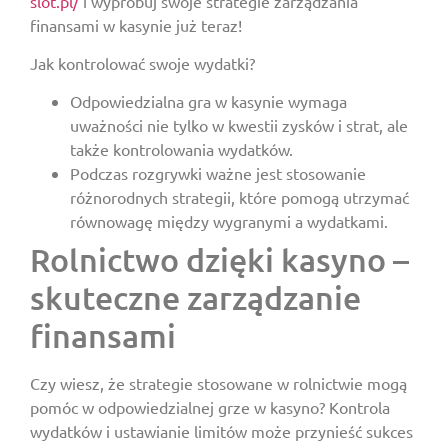
slot.pl/
i wypróbuj swoje strategie zarządzania
finansami w kasynie już teraz!
Jak kontrolować swoje wydatki?
Odpowiedzialna gra w kasynie wymaga
uważności nie tylko w kwestii zysków i strat, ale
także kontrolowania wydatków.
Podczas rozgrywki ważne jest stosowanie
różnorodnych strategii, które pomogą utrzymać
równowagę między wygranymi a wydatkami.
Rolnictwo dzięki kasyno –
skuteczne zarządzanie
finansami
Czy wiesz, że strategie stosowane w rolnictwie mogą
pomóc w odpowiedzialnej grze w kasyno? Kontrola
wydatków i ustawianie limitów może przynieść sukces