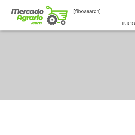
[fibosearch]
INICI